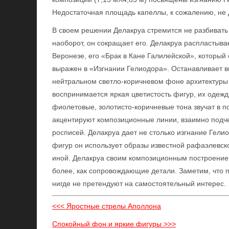
Недостаточная площадь капеллы, к сожалению, не д
В своем решении Делакруа стремится не разбивать 
наоборот, он сокращает его. Делакруа распластыв
Веронезе, его «Брак в Кане Галилейской», который
выражен в «Изгнании Гелиодора». Останавливает в
нейтральном светло-коричневом фоне архитектуры 
воспринимается яркая цветистость фигур, их одежд
фиолетовые, золотисто-коричневые тона звучат в по
акцентируют композиционные линии, взаимно подче
росписей. Делакруа дает не столько изгнание Гелио
фигур он использует образы известной рафаэлевск
иной. Делакруа своим композиционным построением
более, как сопровождающие детали. Заметим, что 
нигде не претендуют на самостоятельный интерес.
<<< Яростные стрелы Аполлона
Спокойный фон и яркие фигуры >>>