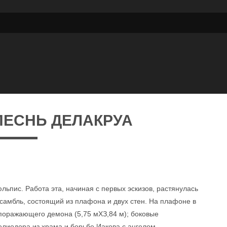
ПЕСНЬ ДЕЛАКРУА
ьпис. Работа эта, начиная с первых эскизов, растянулась
нсамбль, состоящий из плафона и двух стен. На плафоне в
поражающего демона (5,75 мХЗ,84 м); боковые
елиодора из храма и борьбе Иакова с ангелом.