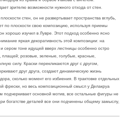
ает зрителю возможности нужного отхода от стен.
плоскости стен, он не развертывает пространства вглубь,
ает по плоскости свою композицию, используя приемы
 он хорошо изучил в Лувре. Этот подход особенно ясно
нимание яркая декоративность этой композиции: на
и сером тоне идущей вверх лестницы особенно остро
, плащей; розовые, зеленые, голубые, красные,
лную силу. Краски перекликаются друг с другом,
ркивают друг друга, создают динамическую жизнь
дора, сколько момент его избиения. В трактовке отдельных
ой фрески, но весь композиционный смысл у Делакруа
 подчеркивает основной мотив, все остальные фигуры не
при богатстве деталей все они подчинены общему замыслу,