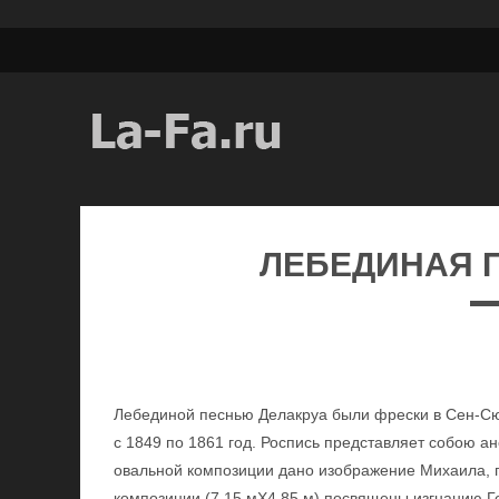
ЛЕБЕДИНАЯ 
Лебединой песнью Делакруа были фрески в Сен-Сюл
с 1849 по 1861 год. Роспись представляет собою а
овальной композиции дано изображение Михаила, 
композиции (7,15 мХ4,85 м) посвящены изгнанию Г