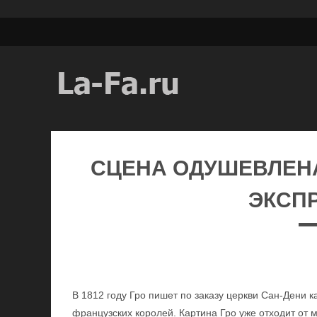
СЦЕНА ОДУШЕВЛЕН
ЭКСП
В 1812 году Гро пишет по заказу церкви Сан-Дени
французских королей. Картина Гро уже отходит от