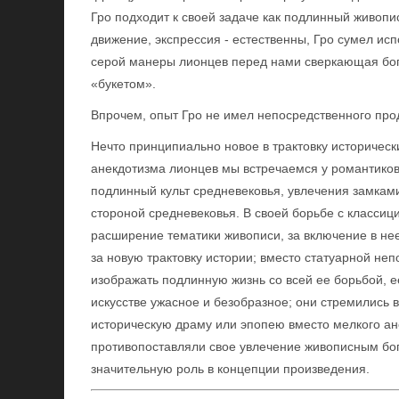
Гро подходит к своей задаче как подлинный живоп
движение, экспрессия - естественны, Гро сумел исп
серой манеры лионцев перед нами сверкающая бога
«букетом».
Впрочем, опыт Гро не имел непосредственного про
Нечто принципиально новое в трактовку историческ
анекдотизма лионцев мы встречаемся у романтиков
подлинный культ средневековья, увлечения замкам
стороной средневековья. В своей борьбе с классиц
расширение тематики живописи, за включение в нее
за новую трактовку истории; вместо статуарной не
изображать подлинную жизнь со всей ее борьбой, е
искусстве ужасное и безобразное; они стремились в
историческую драму или эпопею вместо мелкого ан
противопоставляли свое увлечение живописным бог
значительную роль в концепции произведения.