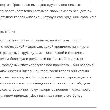
исец: изображенная им сцена одушевлена жизнью:
ользовать богатство костюмов эпохи; вместо бесцветной,
тством красок живопись, которую сам художник сравнил с
должения.
их сюжетов вносит романтизм, вместо мелочного
 с поэтизацией и драматизацией прошлого; начинается
и, рыцарями, трубадурами, живописной и красочной
измом Делакруа и романтики не только боролись за
 громадных эпох человеческого прошлого, - они боролись
подвижности и идеальной красивости героев они хотели
е контрастами; они боролись за право воспроизводить в
ыразить в своих произведениях кипение страстей, дать
екдота. Безжизненному колориту лионцев и классиков они
атством природы. Цвет начинает играть все более