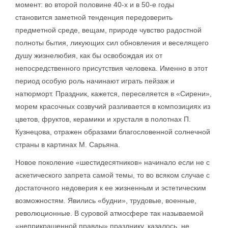
момент: во второй половине 40-х и в 50-е годы
становится заметной тенденция передоверить
предметной среде, вещам, природе чувство радостной
полноты бытия, ликующих сил обновления и веселящего
душу жизнелюбия, как бы освобождая их от
непосредственного присутствия человека. Именно в этот
период особую роль начинают играть пейзаж и
натюрморт. Праздник, кажется, переселяется в «Сирени»,
морем красочных созвучий разливается в композициях из
цветов, фруктов, керамики и хрусталя в полотнах П.
Кузнецова, отражен образами благословенной солнечной
страны в картинах М. Сарьяна.
Новое поколение «шестидесятников» начинало если не с
аскетического запрета самой темы, то во всяком случае с
достаточного недоверия к ее жизненным и эстетическим
возможностям. Явились «будни», трудовые, военные,
революционные. В суровой атмосфере так называемой
«неприкрашенной правды» празднику, казалось, не