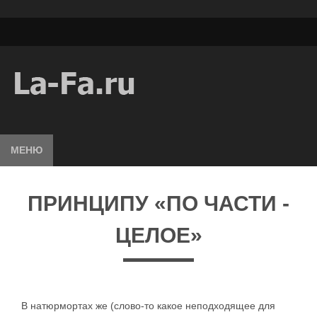
МЕНЮ
ПРИНЦИПУ «ПО ЧАСТИ -
ЦЕЛОЕ»
В натюрмортах же (слово-то какое неподходящее для