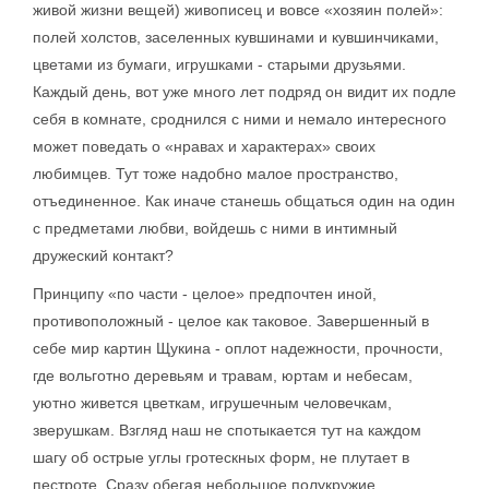
живой жизни вещей) живописец и вовсе «хозяин полей»:
полей холстов, заселенных кувшинами и кувшинчиками,
цветами из бумаги, игрушками - старыми друзьями.
Каждый день, вот уже много лет подряд он видит их подле
себя в комнате, сроднился с ними и немало интересного
может поведать о «нравах и характерах» своих
любимцев. Тут тоже надобно малое пространство,
отъединенное. Как иначе станешь общаться один на один
с предметами любви, войдешь с ними в интимный
дружеский контакт?
Принципу «по части - целое» предпочтен иной,
противоположный - целое как таковое. Завершенный в
себе мир картин Щукина - оплот надежности, прочности,
где вольготно деревьям и травам, юртам и небесам,
уютно живется цветкам, игрушечным человечкам,
зверушкам. Взгляд наш не спотыкается тут на каждом
шагу об острые углы гротескных форм, не плутает в
пестроте. Сразу обегая небольшое полукружие,