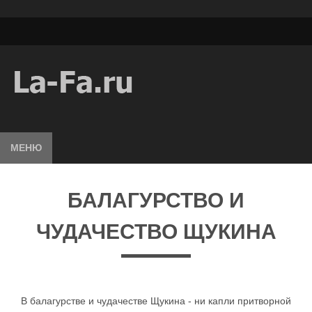
МЕНЮ
БАЛАГУРСТВО И
ЧУДАЧЕСТВО ЩУКИНА
В балагурстве и чудачестве Щукина - ни капли притворной