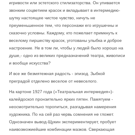
игривости или эстетского стилизаторства. Он упивается
звонким соцветием красок и вкладывает в интермедию-
шутку настоящее чистое чувство, ничуть не
преуменьшенное тем, что персонажи его игрушечны и
сказочно условны. Каждому, кто пожелает примкнуть к
веселому пиршеству красок, уготованы улыбка и доброе
настроение. Не в том ли, чтобы у людей было хорошо на
душе,- одно из великих предназначений театра, живописи
и вообще искусства?
И все же безмятежная радость - эпизод. Зыбкой
преградой отделено веселое от невеселого.
На картоне 1927 года («Театральная интермедия»)-
калейдоскоп пронзительно ярких пятен. Памятуем -
неосмотрительно торопиться, разгадывая намерения
художника. По на сей раз червь сомнения не гложет.
Однозначен вывод-Щукин экспериментирует, пробует
наивозможиейшие комбинации мазков. Сверкающая