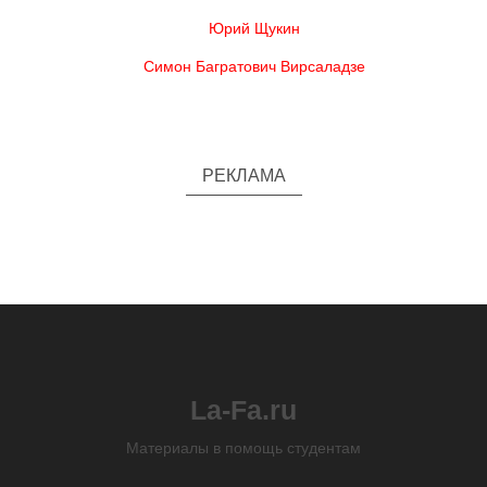
Юрий Щукин
Симон Багратович Вирсаладзе
РЕКЛАМА
La-Fa.ru
Материалы в помощь студентам