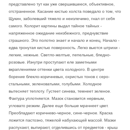
представлено тут как уже свершившееся, объективное,
отстраненное. Касание кистью холста поведало о том, что
Щукин, заболевший тяжело и неизлечимо, гнал от себя
самого. Колорит картины выдал тайное тайных -
напряженное ожидание неизбежного, предчувствие
страшного. Это полотно знает и начало и конец. Начало -
едва тронутая кистью поверхность. Легко вьются штрихи -
легкие, нежные. Светло-желтые, пепельные, бледно-
розовые. Изнутри проступают еле заметными
вкраплениями оттенки цвета холодного. В центре
борение блекло-коричневых, охристых тонов с серо-
стальными, зеленоватыми, голубыми. Холодное
вытесняет теплоту. Густеет синева, темнеет зеленое.
Фактура уплотняется. Мазок становится нервным,
угловато резким. Далее еще больше мрачнеет цвет.
Преобладают коричнево-черное, сине-черное. Краска
ложится пастозно, тяжелой набухающей массой. Мазки
распухают, выпирают, отделившись от предметов - крыш