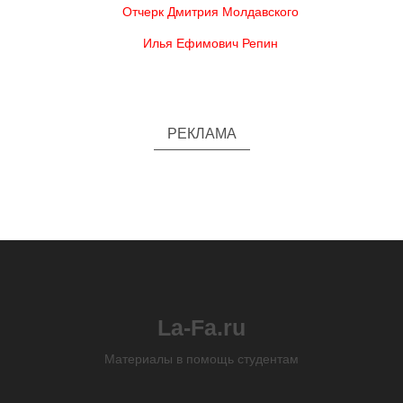
Отчерк Дмитрия Молдавского
Илья Ефимович Репин
РЕКЛАМА
La-Fa.ru
Материалы в помощь студентам