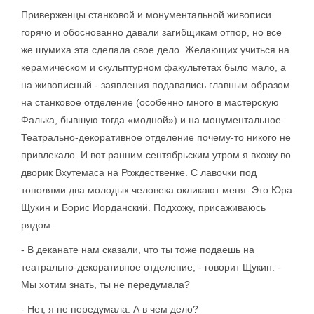
Приверженцы станковой и монументальной живописи
горячо и обоснованно давали загибщикам отпор, но все
же шумиха эта сделала свое дело. Желающих учиться на
керамическом и скульптурном факультетах было мало, а
на живописный - заявления подавались главным образом
на станковое отделение (особенно много в мастерскую
Фалька, бывшую тогда «модной») и на монументальное.
Театрально-декоративное отделение почему-то никого не
привлекало. И вот ранним сентябрьским утром я вхожу во
дворик Вхутемаса на Рождественке. С лавочки под
тополями два молодых человека окликают меня. Это Юра
Щукин и Борис Иорданский. Подхожу, присаживаюсь
рядом.
- В деканате нам сказали, что ты тоже подаешь на
театрально-декоративное отделение, - говорит Щукин. -
Мы хотим знать, ты не передумала?
- Нет, я не передумала. А в чем дело?