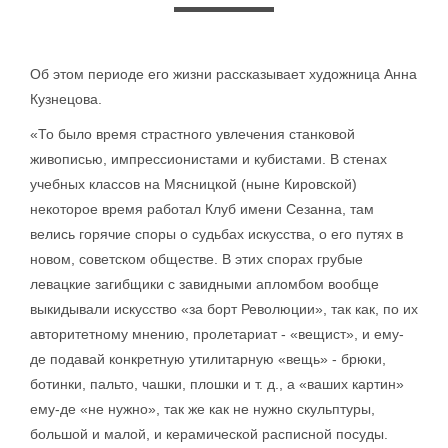
Об этом периоде его жизни рассказывает художница Анна
Кузнецова.
«То было время страстного увлечения станковой
живописью, импрессионистами и кубистами. В стенах
учебных классов на Мясницкой (ныне Кировской)
некоторое время работал Клуб имени Сезанна, там
велись горячие споры о судьбах искусства, о его путях в
новом, советском обществе. В этих спорах грубые
левацкие загибщики с завидными апломбом вообще
выкидывали искусство «за борт Революции», так как, по их
авторитетному мнению, пролетариат - «вещист», и ему-
де подавай конкретную утилитарную «вещь» - брюки,
ботинки, пальто, чашки, плошки и т. д., а «ваших картин»
ему-де «не нужно», так же как не нужно скульптуры,
большой и малой, и керамической расписной посуды.