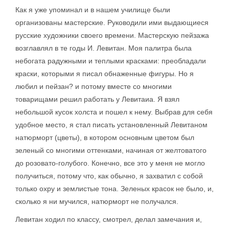
Как я уже упоминал и в нашем училище были
организованы мастерские. Руководили ими выдающиеся
русские художники своего времени. Мастерскую пейзажа
возглавлял в те годы И. Левитан. Моя палитра была
небогата радужными и теплыми красками: преобладали
краски, которыми я писал обнаженные фигуры. Но я
любил и пейзан? и потому вместе со многими
товарищами решил работать у Левитаиа. Я взял
небольшой кусок холста и пошел к нему. Выбрав для себя
удобное место, я стал писать установленный Левитаном
натюрморт (цветы), в котором основным цветом был
зеленый со многими оттенками, начиная от желтоватого
до розовато-голубого. Конечно, все это у меня не могло
получиться, потому что, как обычно, я захватил с собой
только охру и землистые тона. Зеленых красок не было, и,
сколько я ни мучился, натюрморт не получался.
Левитан ходил по классу, смотрел, делал замечания и,