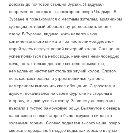
доехать до почтовой станции Зурзан. Я задумал
непременно повидать высокогорное озеро Чалдырь. В
Зурзане я познакомился с местным жителем, армянином
кузнецом, который обещал наутро доставить меня к
озеру. В Зурзане, видимо, жить нелегко из-за
континентального климата - за нестерпимой дневной
жарой здесь следует резкий вечерний холод. Солнце, не
успев появиться па небосводе, начинает немилосердно
жечь, но как только дневное светило скрывается,
немедленно наступает столь же жгучий холод. Словом
ночь кое-как прошла, а утром появился кузнец с
намерением выполнить свое обещание. С грохотом и
шумом, покачиваясь на своем фургоне из стороны в
сторону, мы двинулись к озеру. За версту до озера мы
въехали в густую бамбуковую рощу. Вытянутое с севера
па юг озеро со всех сторон было окружено синевато-
золеными горами. Словно поднятая высоко чаша, озеро
сверкало прозрачной гладью воды, как зеркало в лучах