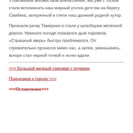
Утомленные множеством впечатлений, мы уже с тоской
стали вспоминать наш мирный уголок детства на берегу
Самбека, затерянный в степи наш далекий родной хутор.
Проехали речку Темерник и стали у шлагбаума железной
дороги. Немного погодя показался дым паровоза.
«Страшный зверь» быстро приближался. Оп
стремительно пронесся мимо нас, а затем, уменьшаясь,
вскоре стал черной точкой и исчез вдали.
<<< Большой медный самовар с ручками
Подъезжая к городу >>>
<<<Оглавление>>>