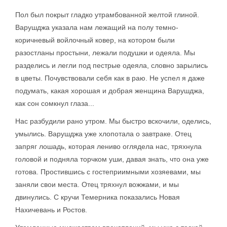
Пол был покрыт гладко утрамбованной желтой глиной.
Варушджа указала нам лежащий на полу темно-
коричневый войлочный ковер, на котором были
разостланы простыни, лежали подушки и одеяла. Мы
разделись и легли под пестрые одеяла, словно зарылись
в цветы. Почувствовали себя как в раю. Не успел я даже
подумать, какая хорошая и добрая женщина Варушджа,
как сон сомкнул глаза...
Нас разбудили рано утром. Мы быстро вскочили, оделись,
умылись. Варушджа уже хлопотала о завтраке. Отец
запряг лошадь, которая лениво оглядела нас, тряхнула
головой и подняла торчком уши, давая знать, что она уже
готова. Простившись с гостеприимными хозяевами, мы
заняли свои места. Отец тряхнул вожжами, и мы
двинулись. С кручи Темерника показались Новая
Нахичевань и Ростов.