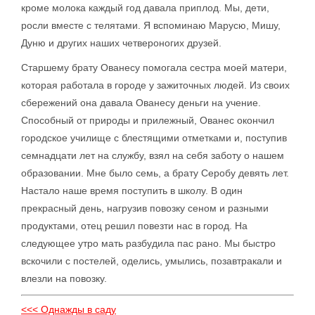
кроме молока каждый год давала приплод. Мы, дети,
росли вместе с телятами. Я вспоминаю Марусю, Мишу,
Дуню и других наших четвероногих друзей.
Старшему брату Ованесу помогала сестра моей матери,
которая работала в городе у зажиточных людей. Из своих
сбережений она давала Ованесу деньги на учение.
Способный от природы и прилежный, Ованес окончил
городское училище с блестящими отметками и, поступив
семнадцати лет на службу, взял на себя заботу о нашем
образовании. Мне было семь, а брату Серобу девять лет.
Настало наше время поступить в школу. В один
прекрасный день, нагрузив повозку сеном и разными
продуктами, отец решил повезти нас в город. На
следующее утро мать разбудила пас рано. Мы быстро
вскочили с постелей, оделись, умылись, позавтракали и
влезли на повозку.
<<< Однажды в саду