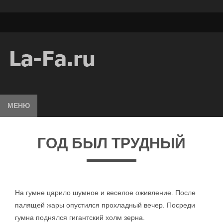
МЕНЮ
ГОД БЫЛ ТРУДНЫЙ
На гумне царило шумное и веселое оживление. После
палящей жары опустился прохладный вечер. Посреди
гумна поднялся гигантский холм зерна.