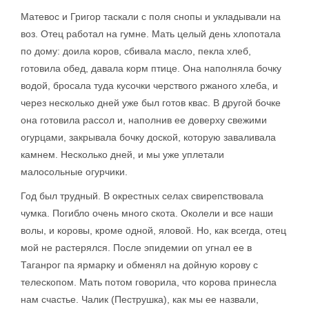
Матевос и Григор таскали с поля снопы и укладывали на
воз. Отец работал на гумне. Мать целый день хлопотала
по дому: доила коров, сбивала масло, пекла хлеб,
готовила обед, давала корм птице. Она наполняла бочку
водой, бросала туда кусочки черствого ржаного хлеба, и
через несколько дней уже был готов квас. В другой бочке
она готовила рассол и, наполнив ее доверху свежими
огурцами, закрывала бочку доской, которую заваливала
камнем. Несколько дней, и мы уже уплетали
малосольные огурчики.
Год был трудный. В окрестных селах свирепствовала
чумка. Погибло очень много скота. Околели и все наши
волы, и коровы, кроме одной, яловой. Но, как всегда, отец
мой не растерялся. После эпидемии оп угнал ее в
Таганрог па ярмарку и обменял на дойную корову с
телескопом. Мать потом говорила, что корова принесла
нам счастье. Чалик (Пеструшка), как мы ее назвали,