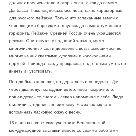
долинах паслись стада и отары овец. И так до самого
Донбасса. Наконец показались леса, такие характерные
для русского пейзажа. Только что вспаханные земли с
чернеющими бороздами тянулись до самого туманного
горизонта. Пейзажи Средней России очень украшаются
реками. Они тянутся у подножий холмов, мимо
многочисленных сел и деревень с возвышающимися во
многих из них светлыми куполами и колокольнями
церквей. Природа всюду прекрасна, надо только уметь ее
видеть и чувствовать.
Погода была хорошая, но держалась она недолго. Дня
через два подул холодный ветер, небо помрачнело,
пошел дождь со снегом - север напоминал о себе. Люди
съежились, оделись по-зимнему. Я с завистью стал
вспоминать ласковую южную весну.
16 июня все советские участники Венецианской
международной выставки вместе со своими работами