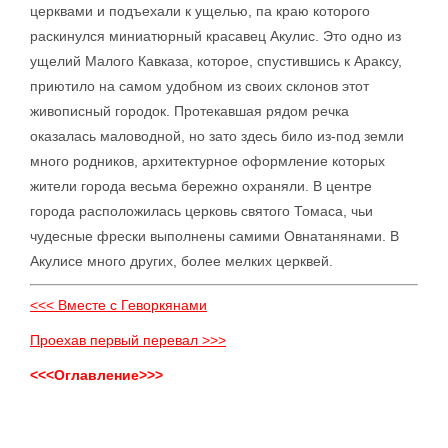
церквами и подъехали к ущелью, па краю которого
раскинулся миниатюрный красавец Акулис. Это одно из
ущелий Малого Кавказа, которое, спустившись к Араксу,
приютило на самом удобном из своих склонов этот
живописный городок. Протекавшая рядом речка
оказалась маловодной, но зато здесь било из-под земли
много родников, архитектурное оформление которых
жители города весьма бережно охраняли. В центре
города расположилась церковь святого Томаса, чьи
чудесные фрески выполнены самими Овнатанянами. В
Акулисе много других, более мелких церквей.
<<< Вместе с Геворкянами
Проехав первый перевал >>>
<<<Оглавление>>>