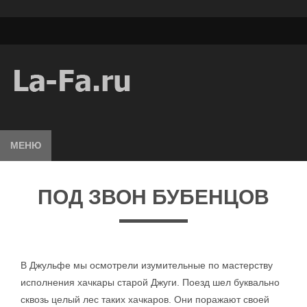
МЕНЮ
ПОД ЗВОН БУБЕНЦОВ
В Джульфе мы осмотрели изумительные по мастерству
исполнения хачкары старой Джуги. Поезд шел буквально
сквозь целый лес таких хачкаров. Они поражают своей