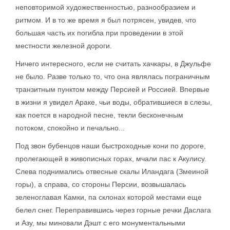
неповторимой художественностью, разнообразием и
ритмом. И в то же время я был потрясен, увидев, что
большая часть их погибла при проведении в этой
местности железной дороги.
Ничего интересного, если не считать хачкары, в Джульфе
не было. Разве только то, что она являлась пограничным
транзитным пунктом между Персией и Россией. Впервые
в жизни я увидел Араке, чьи воды, обратившиеся в слезы,
как поется в народной песне, текли бесконечным
потоком, спокойно и печально...
Под звон бубенцов наши быстроходные кони по дороге,
пролегающей в живописных горах, мчали пас к Акулису.
Слева поднимались отвесные скалы Иландага (Змеиной
горы), а справа, со стороны Персии, возвышалась
зеленоглавая Камки, па склонах которой местами еще
белел снег. Переправившись через горные речки Даслага
и Азу, мы миновали Дэшт с его монументальными