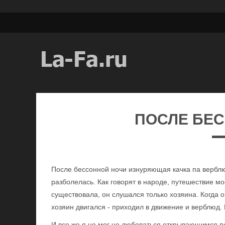
ПОСЛЕ БЕ
После бессонной ночи изнуряющая качка па верблю
разболелась. Как говорят в народе, путешествие 
существовала, он слушался только хозяина. Когда о
хозяин двигался - приходил в движение и верблюд
И все же я не мог не любоваться открывающимся пе