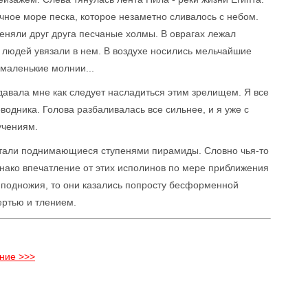
ное море песка, которое незаметно сливалось с небом.
еняли друг друга песчаные холмы. В оврагах лежал
и людей увязали в нем. В воздухе носились мельчайшие
 маленькие молнии...
 давала мне как следует насладиться этим зрелищем. Я все
водника. Голова разбаливалась все сильнее, и я уже с
учениям.
стали поднимающиеся ступенями пирамиды. Словно чья-то
днако впечатление от этих исполинов по мере приближения
го подножия, то они казались попросту бесформенной
ертью и тлением.
ние >>>