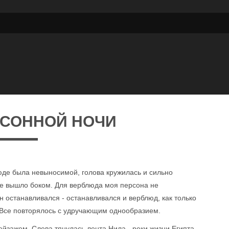
ССОННОЙ НОЧИ
де была невыносимой, голова кружилась и сильно
мое вышло боком. Для верблюда моя персона не
н останавливался - останавливался и верблюд, как только
. Все повторялось с удручающим однообразием.
йзажем. Слева тянулась лента Нила - реки жизни Египта.