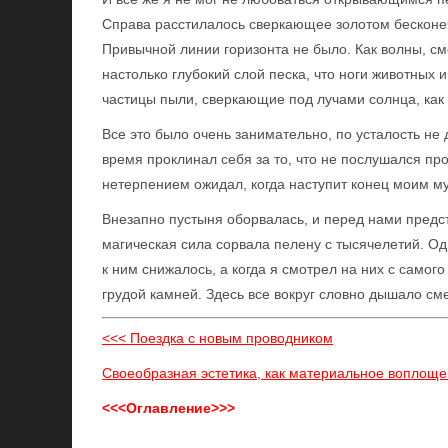
Справа расстилалось сверкающее золотом бесконеч
Привычной линии горизонта не было. Как волны, см
настолько глубокий слой песка, что ноги животных 
частицы пыли, сверкающие под лучами солнца, как
Все это было очень занимательно, по усталость не
время проклинал себя за то, что не послушался про
нетерпением ожидал, когда наступит конец моим м
Внезапно пустыня оборвалась, и перед нами пред
магическая сила сорвала пелену с тысячелетий. О
к ним снижалось, а когда я смотрел на них с само
грудой камней. Здесь все вокруг словно дышало см
<<< Поездка с новым проводником
Своеобразная эстетика, как материальное воплоще
<<<Оглавление>>>