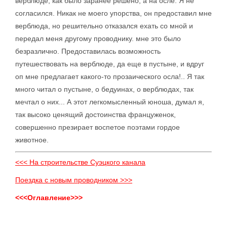
верблюде, как было заранее решено, а на осле. Я не
согласился. Никак не моего упорства, он предоставил мне
верблюда, но решительно отказался ехать со мной и
передал меня другому проводнику. мне это было
безразлично. Предоставилась возможность
путешествовать на верблюде, да еще в пустыне, и вдруг
оп мне предлагает какого-то прозаического осла!.. Я так
много читал о пустыне, о бедуинах, о верблюдах, так
мечтал о них... А этот легкомысленный юноша, думал я,
так высоко ценящий достоинства француженок,
совершенно презирает воспетое поэтами гордое
животное.
<<< На строительстве Суэцкого канала
Поездка с новым проводником >>>
<<<Оглавление>>>