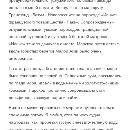
предупредительного, услужливого человека навсегда
остался в моей памяти. Вернулся я по маршруту
Транезунд - Батум - Новороссийск на пароходе «Ионье»
французского товарищества «Пакэ». Сопровождаемый
оглушительными гудками пароходов, традиционной
портовой сутолокой и суетливой беготней матросов,
«Ионье» тяжело двинулся с места. Морское путешествие
вдоль гористых берегов Малой Азии было очень
интересным.
Па этот раз погода благоприятствовала плаванию, море
было совершенно спокойно. Солнечные лучи, рассыпаясь
по глади моря, играли в воде нежными золотисто-синими
красками. Пароход постоянно сопровождали стаи
дельфинов, в воздухе парили чайки.
Ничто не может сравниться с морским путешествием в
спокойную погоду. Я любил, стоя па носу судна,
наблюдать, как, прорезая густую синевато-зеленую воду,
пароход двигался вперед, оставляя за собой длинный