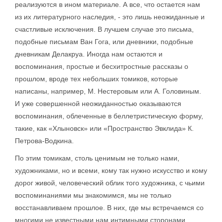
реализуются в ином материале. А все, что остается нам
из их литературного наследия, - это лишь неожиданные и
счастливые исключения. В лучшем случае это письма,
подобные письмам Ван Гога, или дневники, подобные
дневникам Делакруа. Иногда нам остаются и
воспоминания, простые и бесхитростные рассказы о
прошлом, вроде тех небольших томиков, которые
написаны, например, М. Нестеровым или А. Головиным.
И уже совершенной неожиданностью оказываются
воспоминания, облеченные в беллетристическую форму,
такие, как «Хлыновск» или «Пространство Эвклида» К.
Петрова-Водкина.
По этим томикам, столь ценимым не только нами,
художниками, но и всеми, кому так нужно искусство и кому
дорог живой, человеческий облик того художника, с чьими
воспоминаниями мы знакомимся, мы не только
восстанавливаем прошлое. В них, где мы встречаемся со
многими не известными нам интимными сторонами