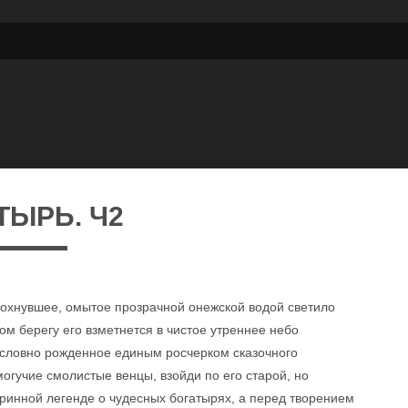
ТЫРЬ. Ч2
тдохнувшее, омытое прозрачной онежской водой светило
ом берегу его взметнется в чистое утреннее небо
, словно рожденное единым росчерком сказочного
могучие смолистые венцы, взойди по его старой, но
таринной легенде о чудесных богатырях, а перед творением