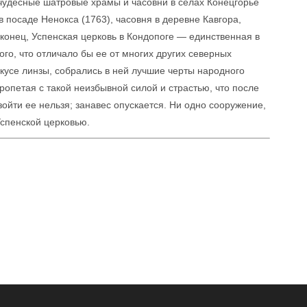
 чудесные шатровые храмы и часовни в селах Конецгорье
в посаде Ненокса (1763), часовня в деревне Кавгора,
конец, Успенская церковь в Кондопоге — единственная в
ого, что отличало бы ее от многих других северных
окусе линзы, собрались в ней лучшие черты народного
ропетая с такой неизбывной силой и страстью, что после
йти ее нельзя; занавес опускается. Ни одно сооружение,
Успенской церковью.