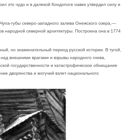
ил это чудо и в далекой Кондопоге навек утвердил силу и
 Чупа-губы северо-западного залива Онежского озера,—
ов народной северной архитектуры. Построена она в 1774
ый, но знаменательный период русской истории. В тугой,
над внешними врагами и взрывы народного гнева,
сской государственности и катастрофическое обнищание
ение дворянства и могучий взлет национального