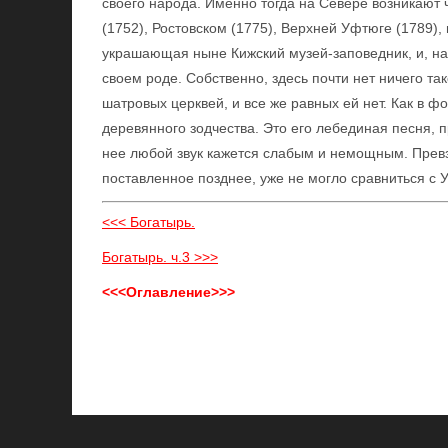
своего народа. Именно тогда на Севере возникают
(1752), Ростовском (1775), Верхней Уфтюге (1789), 
украшающая ныне Кижский музей-заповедник, и, на
своем роде. Собственно, здесь почти нет ничего так
шатровых церквей, и все же равных ей нет. Как в ф
деревянного зодчества. Это его лебединая песня, п
нее любой звук кажется слабым и немощным. Превзо
поставленное позднее, уже не могло сравниться с 
<<< Богатырь.
Богатырь. ч.3 >>>
<<<Оглавление>>>