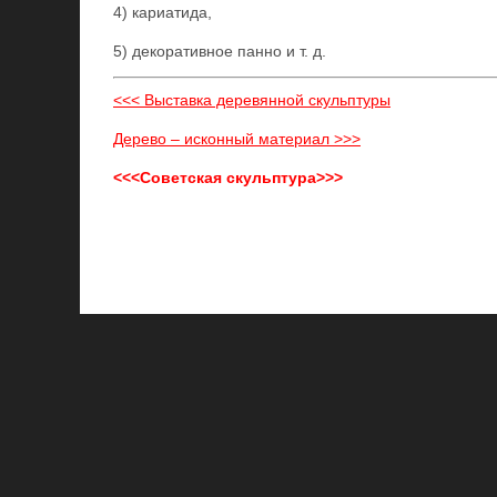
4) кариатида,
5) декоративное панно и т. д.
<<< Выставка деревянной скульптуры
Дерево – исконный материал >>>
<<<Советская скульптура>>>