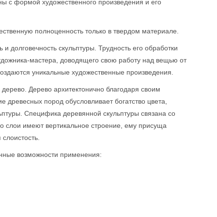
ны с формой художественного произведения и его
ественную полноценность только в твердом материале.
и долговечность скульптуры. Трудность его обработки
дожника-мастера, доводящего свою работу над вещью от
 создаются уникальные художественные произведения.
 дерево. Дерево архитектонично благодаря своим
е древесных пород обусловливает богатство цвета,
льптуры. Специфика деревянной скульптуры связана со
го слои имеют вертикальное строение, ему присуща
 слоистость.
енные возможности применения: