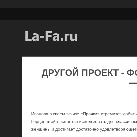
ДРУГОЙ ПРОЕКТ - 
Иванова в своем эскизе «Прачки» стремится доби
Герценштейн пытается использовать для классичес
женщины и достигает достаточно удовлетворяющег