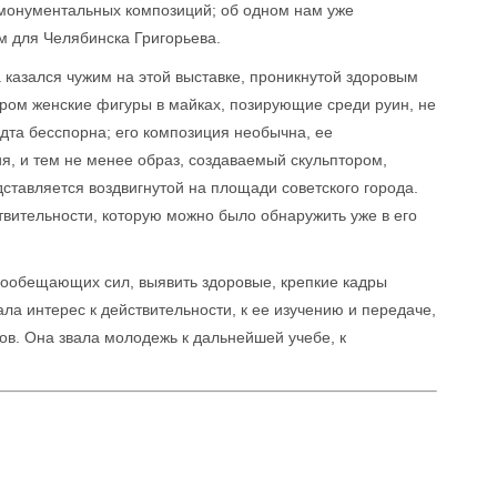
 монументальных композиций; об одном нам уже
м для Челябинска Григорьева.
 казался чужим на этой выставке, проникнутой здоровым
ом женские фигуры в майках, позирующие среди руин, не
та бесспорна; его композиция необычна, ее
, и тем не менее образ, создаваемый скульптором,
дставляется воздвигнутой на площади советского города.
твительности, которую можно было обнаружить уже в его
гообещающих сил, выявить здоровые, крепкие кадры
а интерес к действительности, к ее изучению и передаче,
в. Она звала молодежь к дальнейшей учебе, к