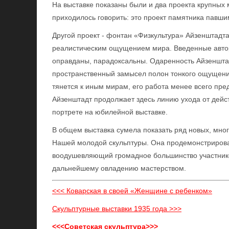
На выставке показаны были и два проекта крупных
приходилось говорить: это проект памятника павши
Другой проект - фонтан «Физкультура» Айзенштадта
реалистическим ощущением мира. Введенные автор
оправданы, парадоксальны. Одаренность Айзенштад
пространственный замысел полон тонкого ощущения
тянется к иным мирам, его работа менее всего пре
Айзенштадт продолжает здесь линию ухода от дейс
портрете на юбилейной выставке.
В общем выставка сумела показать ряд новых, мно
Нашей молодой скульптуры. Она продемонстрировал
воодушевляющий громадное большинство участнико
дальнейшему овладению мастерством.
<<< Коварская в своей «Женщине с ребенком»
Скульптурные выставки 1935 года >>>
<<<Советская скульптура>>>