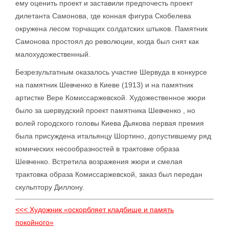
ему оценить проект и заставили предпочесть проект
дилетанта Самонова, где конная фигура Скобелева
окружена лесом торчащих солдатских штыков. Памятник
Самонова простоял до революции, когда был снят как
малохудожественный.
Безрезультатным оказалось участие Шервуда в конкурсе
на памятник Шевченко в Киеве (1913) и на памятник
артистке Вере Комиссаржевской. Художественное жюри
было за шервудский проект памятника Шевченко , но
волей городского головы Киева Дьякова первая премия
была присуждена итальянцу Шортино, допустившему ряд
комических несообразностей в трактовке образа
Шевченко. Встретила возражения жюри и смелая
трактовка образа Комиссаржевской, заказ был передан
скульптору Диллону.
<<< Художник «оскорбляет кладбище и память
покойного»