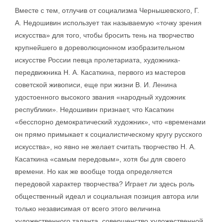
Вместе с тем, отлучив от социализма Чернышевского, Г.
А. Недошивин использует так называемую «точку зрения
искусства» для того, чтобы бросить тень на творчество
крупнейшего в дореволюционном изобразительном
искусстве России певца пролетариата, художника-
передвижника Н. А. Касаткина, первого из мастеров
советской живописи, еще при жизни В. И. Ленина
удостоенного высокого звания «народный художник
республики». Недошивин признает, что Касаткин
«бесспорно демократический художник», что «временами
он прямо примыкает к социалистическому кругу русского
искусства», но явно не желает считать творчество Н. А.
Касаткина «самым передовым», хотя бы для своего
времени. Но как же вообще тогда определяется
передовой характер творчества? Играет ли здесь роль
общественный идеал и социальная позиция автора или
только независимая от всего этого величина
художественного таланта, совершенство художественной