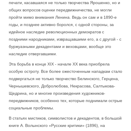
печати, касавшаяся не только творчества Ярошенко, но и
общих вопросов оценки передвижничества, не могли
пройти мимо внимания Ленина. Ведь он сам и в 1890-е
годы, и позднее активно боролся, с одной стороны, за
идейное наследие революционных демократов с
поздними народниками, извращавшими его, а с другой - с
буржуазными декадентами и веховцами, вообще это
наследие отвергавшими.
Эта борьба в конце XIX - начале XX века приобрела
особую остроту. Все более ожесточенным нападкам стало
подвергаться не только творчество Белинского, Герцена,
Чернышевского, Добролюбова, Некрасова, Салтыкова-
Щедрина, но и многие произведения художников-
передвижников, особенно тех, которые поднимали острые
социальные проблемы.
В статьях мистиков, символистов и декадентов, в большой
книге А. Волынского «Русские критики» (1896), на