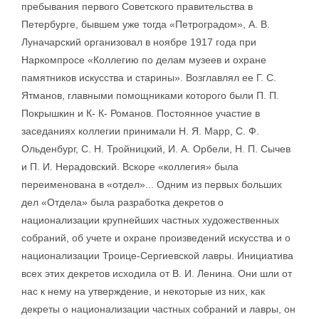
пребывания первого Советского правительства в
Петербурге, бывшем уже тогда «Петроградом», А. В.
Луначарский организовал в ноябре 1917 года при
Наркомпросе «Коллегию по делам музеев и охране
памятников искусства и старины». Возглавлял ее Г. С.
Ятманов, главными помощниками которого были П. П.
Покрышкин и К- К- Романов. Постоянное участие в
заседаниях коллегии принимали Н. Я. Марр, С. Ф.
Ольденбург, С. Н. Тройницкий, И. А. Орбели, Н. П. Сычев
и П. И. Нерадовский. Вскоре «коллегия» была
переименована в «отдел»... Одним из первых больших
дел «Отдела» была разработка декретов о
национализации крупнейших частных художественных
собраний, об учете и охране произведений искусства и о
национализации Троице-Сергиевской лавры. Инициатива
всех этих декретов исходила от В. И. Ленина. Они шли от
нас к нему на утверждение, и некоторые из них, как
декреты о национализации частных собраний и лавры, он