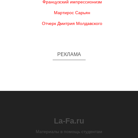
Французский импрессионизм
Мартирос Сарьян
Отчерк Дмитрия Молдавского
РЕКЛАМА
La-Fa.ru
Материалы в помощь студентам