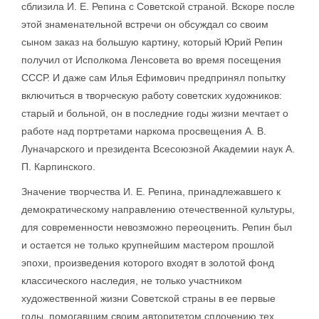
сблизила И. Е. Репина с Советской страной. Вскоре после
этой знаменательной встречи он обсуждал со своим
сыном заказ на большую картину, который Юрий Репин
получил от Исполкома Ленсовета во время посещения
СССР. И даже сам Илья Ефимович предпринял попытку
включиться в творческую работу советских художников:
старый и больной, он в последние годы жизни мечтает о
работе над портретами наркома просвещения А. В.
Луначарского и президента Всесоюзной Академии наук A.
П. Карпинского.
Значение творчества И. Е. Репина, принадлежавшего к
демократическому направлению отечественной культуры,
для современности невозможно переоценить. Репин был
и остается не только крупнейшим мастером прошлой
эпохи, произведения которого входят в золотой фонд
классического наследия, не только участником
художественной жизни Советской страны в ее первые
годы, помогавшим своим авторитетом сплочению тех