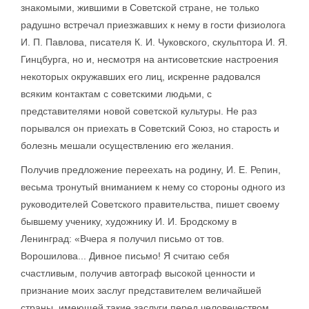
знакомыми, жившими в Советской стране, не только
радушно встречал приезжавших к нему в гости физиолога
И. П. Павлова, писателя К. И. Чуковского, скульптора И. Я.
Гинцбурга, но и, несмотря на антисоветские настроения
некоторых окружавших его лиц, искренне радовался
всяким контактам с советскими людьми, с
представителями новой советской культуры. Не раз
порывался он приехать в Советский Союз, но старость и
болезнь мешали осуществлению его желания.
Получив предложение переехать на родину, И. Е. Репин,
весьма тронутый вниманием к нему со стороны одного из
руководителей Советского правительства, пишет своему
бывшему ученику, художнику И. И. Бродскому в
Ленинград: «Вчера я получил письмо от тов.
Ворошилова... Дивное письмо! Я считаю себя
счастливым, получив автограф высокой ценности и
признание моих заслуг представителем величайшей
страны, имеющей такие заслуги перед человечеством.