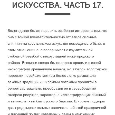
ИСКУССТВА. ЧАСТЬ 17.
Вологодская белая перевить особенно интересна тем, что
она с тонкой впечатлительностью отразила сильные
влияния на крестьянском искусстве помещичьего быта; в
этом отношении она соперничает с изумительной
скобчатой резьбой с инкрустацией нижегородского
района. Вышивки всегда более строго хранили в своей
иконографии древнейшие начала, но в белой вологодской
перевити новейшие мотивы более легко расшатали
вековые традиции и широкими потоками проникли в
репертуар вышивки, преобразив ее в своеобразную
галерею рисунков, характерно иллюстрирующих пышный
и великолепный быт русского барства. Широкие подзоры
дают ряд выразительных запечатлений этой праздничной
и ликующей жизни: кавалеры и дамы в изысканных,