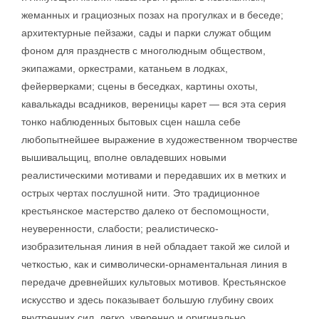
жеманных и грациозных позах на прогулках и в беседе;
архитектурные пейзажи, сады и парки служат общим
фоном для празднеств с многолюдным обществом,
экипажами, оркестрами, катаньем в лодках,
фейерверками; сцены в беседках, картины охоты,
кавалькады всадников, вереницы карет — вся эта серия
тонко наблюденных бытовых сцен нашла себе
любопытнейшее выражение в художественном творчестве
вышивальщиц, вполне овладевших новыми
реалистическими мотивами и передавших их в метких и
острых чертах послушной нити. Это традиционное
крестьянское мастерство далеко от беспомощности,
неуверенности, слабости; реалистическо-
изобразительная линия в ней обладает такой же силой и
четкостью, как и символически-орнаментальная линия в
передаче древнейших культовых мотивов. Крестьянское
искусство и здесь показывает большую глубину своих
внутренних сил, легко, уверенно и оригинально