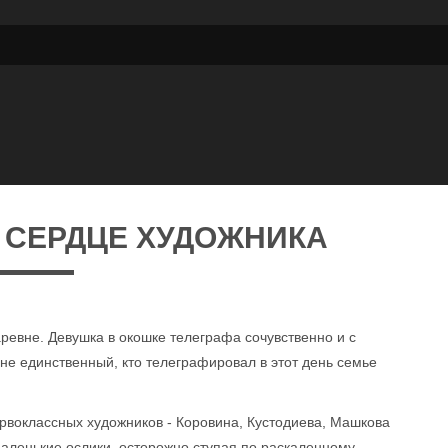
 СЕРДЦЕ ХУДОЖНИКА
ревне. Девушка в окошке телеграфа сочувственно и с
не единственный, кто телеграфировал в этот день семье
ервоклассных художников - Коровина, Кустодиева, Машкова
аленькие ослики, осторожно ступая по раскаленному