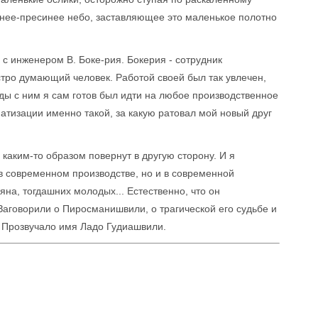
инее-пресинее небо, заставляющее это маленькое полотно
с инженером В. Боке-рия. Бокерия - сотрудник
остро думающий человек. Работой своей был так увлечен,
еды с ним я сам готов был идти на любое производственное
атизации именно такой, за какую ратовал мой новый друг
каким-то образом повернут в другую сторону. И я
 в современном производстве, но и в современной
яна, тогдашних молодых... Естественно, что он
Заговорили о Пиросманишвили, о трагической его судьбе и
. Прозвучало имя Ладо Гудиашвили.