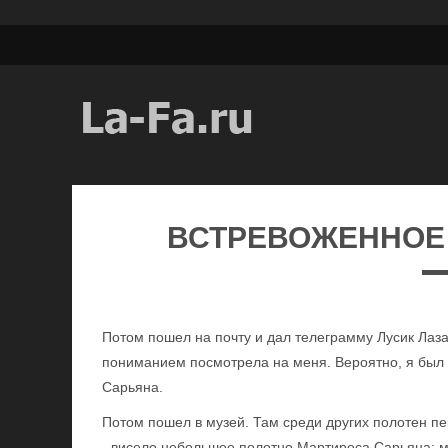
ВСТРЕВОЖЕННОЕ
Потом пошел на почту и дал телеграмму Лусик Лаза
пониманием посмотрела на меня. Вероятно, я был 
Сарьяна.
Потом пошел в музей. Там среди других полотен п
- висело небольшое полотно Мартироса Сарьяна: м