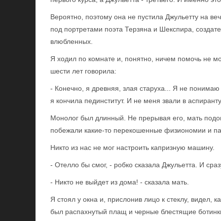
Вероятно, поэтому она не пустила Джульетту на веч
под портретами поэта Терзяна и Шекспира, создат
влюбленных.
Я ходил по комнате и, понятно, ничем помочь не м
шести лет говорила:
- Конечно, я древняя, злая старуха... Я не понимаю
я кончила пединститут. И не меня звали в аспирант
Монолог был длинный. Не прерывая его, мать подош
побежали какие-то перекошенные физиономии и п
Никто из нас не мог настроить капризную машину.
- Отелло бы смог, - робко сказала Джульетта. И сраз
- Никто не выйдет из дома! - сказала мать.
Я стоял у окна и, прислонив лицо к стеклу, видел,
был распахнутый плащ и черные блестящие ботинки.