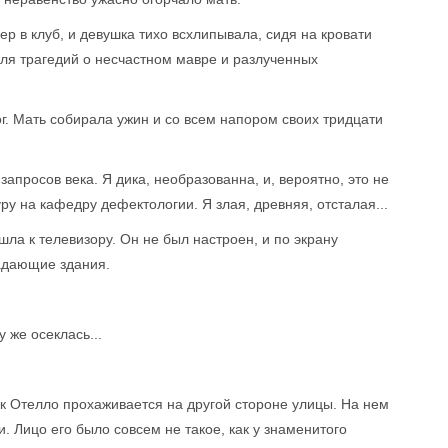
ер в клуб, и девушка тихо всхлипывала, сидя на кровати
еля трагедий о несчастном мавре и разлученных
ог. Мать собирала ужин и со всем напором своих тридцати
 запросов века. Я дика, необразованна, и, вероятно, это не
уру на кафедру дефектологии. Я злая, древняя, отсталая...
ла к телевизору. Он не был настроен, и по экрану
адающие здания.
у же осеклась...
 как Отелло прохаживается на другой стороне улицы. На нем
 Лицо его было совсем не такое, как у знаменитого