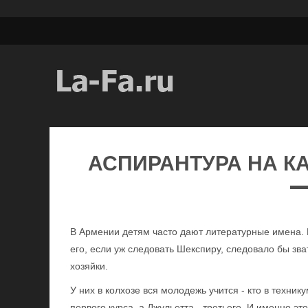
АСПИРАНТУРА НА К
В Армении детям часто дают литературные имена. И 
его, если уж следовать Шекспиру, следовало бы зв
хозяйки.
У них в колхозе вся молодежь учится - кто в техник
первого курса, а Джульетта - третьего. И именно эт