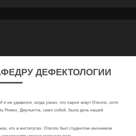
АФЕДРУ ДЕФЕКТОЛОГИИ
я не удивился, когда узнал, что парня зовут Отелло, хотя
ать Ромео. Джульетта, само собой, была дочь нашей
умах, кто в институтах. Отелло был студентом-заочником
о неравенство ужасно огорчало мать.