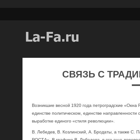
СВЯЗЬ С ТРАД
Возникшие весной 1920 года петроградские «Окна 
единстве политическом, единстве направленности са
выработке единого «стиля революции».
В. Лебедев, В. Козлинский, А. Бродаты, а также С. П
РОСТА». В графике В. Лебедева, в его еще дорево