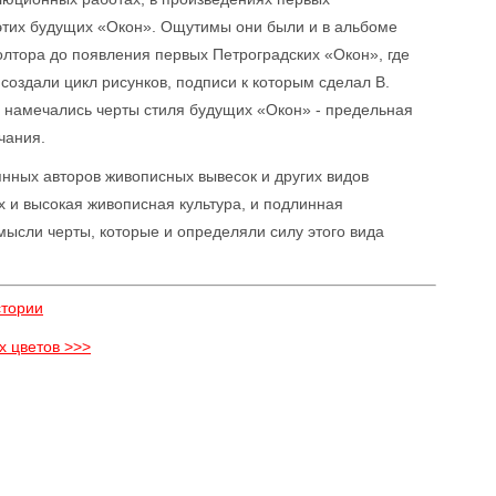
тих будущих «Окон». Ощутимы они были и в альбоме
лтора до появления первых Петроградских «Окон», где
 создали цикл рисунков, подписи к которым сделал В.
о намечались черты стиля будущих «Окон» - предельная
чания.
янных авторов живописных вывесок и других видов
х и высокая живописная культура, и подлинная
мысли черты, которые и определяли силу этого вида
стории
х цветов >>>