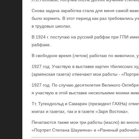
Снова задача заработка стала для меня самой важ
было кормить. В этот период как раз требовались уч
в трудовых школах.
В 1924 г. поступаю на русский рабфак при ГПИ име
рабфаке.
В свободное время (летом) работаю по живописи, уч
1927 год. Участвую в выставке картин тбилисских х
(армянская газета) отмечают мои работы - «Портр
1927 год. По случаю десятилетия Великого Октября
я участвую в этой выставке несколькими моими жи
Тт. Тугендхольд и Самарин (президент ГАХНа) отме
книгах и газетах, так и в газете «Заря Востока».
Печатаются также мои три работы (масло) во многи
«Портрет Степана Шаумяна» и «Раненый рабочий»