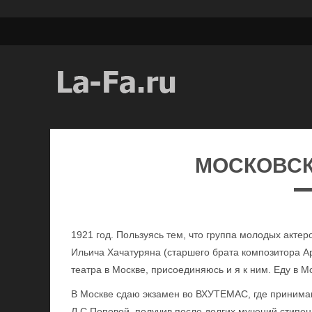
МОСКОВС
1921 год. Пользуясь тем, что группа молодых актер
Ильича Хачатуряна (старшего брата композитора А
театра в Москве, присоединяюсь и я к ним. Еду в Мо
В Москве сдаю экзамен во ВХУТЕМАС, где принимаю
Л.С.Поповой, получив после долгих мучений стипе