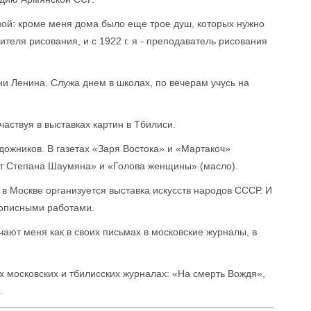
ной: кроме меня дома было еще трое душ, которых нужно
ителя рисования, и с 1922 г. я - преподаватель рисования
ни Ленина. Служа днем в школах, по вечерам учусь на
аствуя в выставках картин в Тбилиси.
удожников. В газетах «Заря Востока» и «Мартакоч»
ет Степана Шаумяна» и «Голова женщины» (масло).
 в Москве организуется выставка искусств народов СССР. И
вописными работами.
чают меня как в своих письмах в московские журналы, в
х московских и тбилисских журналах: «На смерть Вождя»,
.