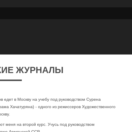
КИЕ ЖУРНАЛЫ
ов едет в Москву на учебу под руководством Сурена
рама Хачатуряна) - одного из режиссеров Художественного
скву.
т меня на второй курс. Учусь под руководством
ндию Армянской ССР.