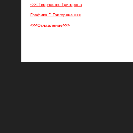
<<< Творчество Григоряна
Графика Г. Григоряна >>>
<<<Оглавление>>>