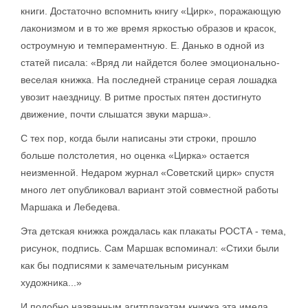
книги. Достаточно вспомнить книгу «Цирк», поражающую
лаконизмом и в то же время яркостью образов и красок,
остроумную и темпераментную. Е. Данько в одной из
статей писала: «Вряд ли найдется более эмоционально-
веселая книжка. На последней странице серая лошадка
увозит наездницу. В ритме простых пятен достигнуто
движение, почти слышатся звуки марша».
С тех пор, когда были написаны эти строки, прошло
больше полстолетия, но оценка «Цирка» остается
неизменной. Недаром журнал «Советский цирк» спустя
много лет опубликовал вариант этой совместной работы
Маршака и Лебедева.
Эта детская книжка рождалась как плакаты РОСТА - тема,
рисунок, подпись. Сам Маршак вспоминал: «Стихи были
как бы подписями к замечательным рисункам
художника...»
И подобно названным агитплакатам книжка эта имела