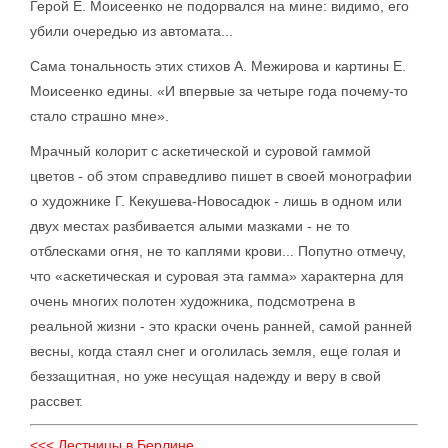
Герой Е. Моисеенко не подорвался на мине: видимо, его
убили очередью из автомата...
Сама тональность этих стихов А. Межирова и картины Е.
Моисеенко едины. «И впервые за четыре года почему-то
стало страшно мне».
Мрачный колорит с аскетической и суровой гаммой
цветов - об этом справедливо пишет в своей монографии
о художнике Г. Кекушева-Новосадюк - лишь в одном или
двух местах разбивается алыми мазками - не то
отблесками огня, не то каплями крови... Попутно отмечу,
что «аскетическая и суровая эта гамма» характерна для
очень многих полотен художника, подсмотрена в
реальной жизни - это краски очень ранней, самой ранней
весны, когда стаял снег и оголилась земля, еще голая и
беззащитная, но уже несущая надежду и веру в свой
рассвет.
<<< Лестницы в Берлине