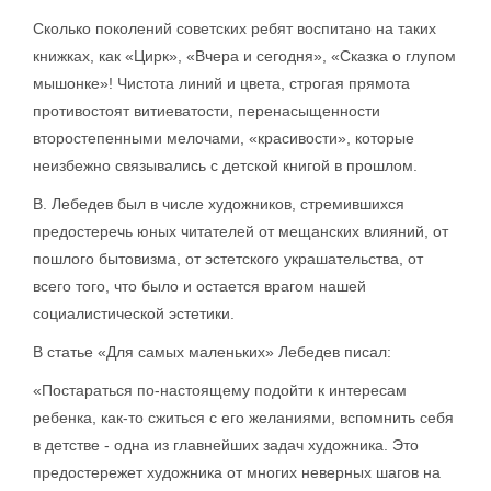
Сколько поколений советских ребят воспитано на таких
книжках, как «Цирк», «Вчера и сегодня», «Сказка о глупом
мышонке»! Чистота линий и цвета, строгая прямота
противостоят витиеватости, перенасыщенности
второстепенными мелочами, «красивости», которые
неизбежно связывались с детской книгой в прошлом.
В. Лебедев был в числе художников, стремившихся
предостеречь юных читателей от мещанских влияний, от
пошлого бытовизма, от эстетского украшательства, от
всего того, что было и остается врагом нашей
социалистической эстетики.
В статье «Для самых маленьких» Лебедев писал:
«Постараться по-настоящему подойти к интересам
ребенка, как-то сжиться с его желаниями, вспомнить себя
в детстве - одна из главнейших задач художника. Это
предостережет художника от многих неверных шагов на