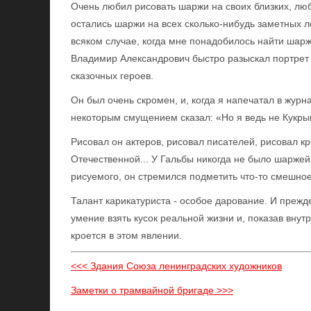
Очень любил рисовать шаржи на своих близких, люби
остались шаржи на всех сколько-нибудь заметных л
всяком случае, когда мне понадобилось найти шар
Владимир Александрович быстро разыскал портрет 
сказочных героев.
Он был очень скромен, и, когда я напечатал в жур
некоторым смущением сказал: «Но я ведь не Кукры
Рисовал он актеров, рисовал писателей, рисовал к
Отечественной... У Гальбы никогда не было шарже
рисуемого, он стремился подметить что-то смешное 
Талант карикатуриста - особое дарование. И прежде
умение взять кусок реальной жизни и, показав вну
кроется в этом явлении.
<<< Здания Союза ленинградских художников
Заметки о трамвайной бригаде >>>