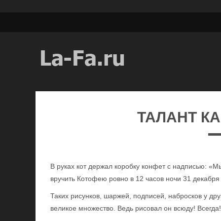
ТАЛАНТ К
В руках кот держал коробку конфет с надписью: «М
вручить Котофею ровно в 12 часов ночи 31 декабря
Таких рисунков, шаржей, подписей, набросков у д
великое множество. Ведь рисовал он всюду! Всегда