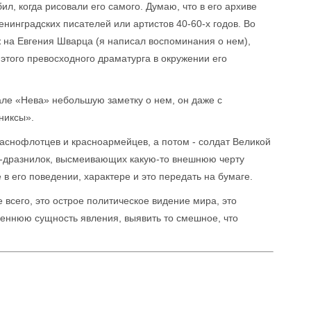
л, когда рисовали его самого. Думаю, что в его архиве
енинградских писателей или артистов 40-60-х годов. Во
ж на Евгения Шварца (я написал воспоминания о нем),
этого превосходного драматурга в окружении его
нале «Нева» небольшую заметку о нем, он даже с
никсы».
раснофлотцев и красноармейцев, а потом - солдат Великой
й-дразнилок, высмеивающих какую-то внешнюю черту
в его поведении, характере и это передать на бумаге.
 всего, это острое политическое видение мира, это
треннюю сущность явления, выявить то смешное, что