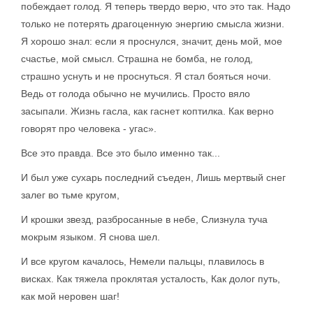
побеждает голод. Я теперь твердо верю, что это так. Надо
только не потерять драгоценную энергию смысла жизни.
Я хорошо знал: если я проснулся, значит, день мой, мое
счастье, мой смысл. Страшна не бомба, не голод,
страшно уснуть и не проснуться. Я стал бояться ночи.
Ведь от голода обычно не мучились. Просто вяло
засыпали. Жизнь гасла, как гаснет коптилка. Как верно
говорят про человека - угас».
Все это правда. Все это было именно так...
И был уже сухарь последний съеден, Лишь мертвый снег
залег во тьме кругом,
И крошки звезд, разбросанные в небе, Слизнула туча
мокрым языком. Я снова шел.
И все кругом качалось, Немели пальцы, плавилось в
висках. Как тяжела проклятая усталость, Как долог путь,
как мой неровен шаг!