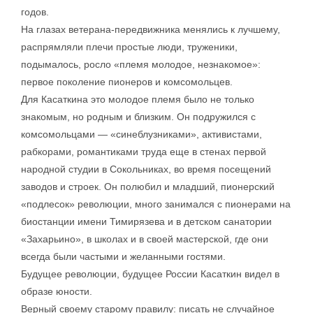
годов.
На глазах ветерана-передвижника менялись к лучшему,
распрямляли плечи простые люди, труженики,
подымалось, росло «племя молодое, незнакомое»:
первое поколение пионеров и комсомольцев.
Для Касаткина это молодое племя было не только
знакомым, но родным и близким. Он подружился с
комсомольцами — «синеблузниками», активистами,
рабкорами, романтиками труда еще в стенах первой
народной студии в Сокольниках, во время посещений
заводов и строек. Он полюбил и младший, пионерский
«подлесок» революции, много занимался с пионерами на
биостанции имени Тимирязева и в детском санатории
«Захарьино», в школах и в своей мастерской, где они
всегда были частыми и желанными гостями.
Будущее революции, будущее России Касаткин видел в
образе юности.
Верный своему старому правилу: писать не случайное