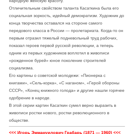
народную женскую красоту.
Отличительным свойством таланта Касаткина была его
социальная зоркость, идейный демократизм. Художник до
конца творчества оставался на стороне самого
передового класса в России — пролетариата. Когда-то он
первым отразил тяжелый подневольный труд рабочих,
показал героев первой русской революции, а теперь
одним из первых художников воплотил в живописи
«рожденное бурей» юное поколение строителей
социализма.
Его картины о советской молодежи: «Пионерка с
книгами», «Сель-корка», «С наганом», «Герой обороны
СССР», «Конец книжного голода» и другие нашли горячее
одобрение в народе.
В этой серии картин Касаткин сумел верно выразить в
живописи ростки нового, ростки революционного в
обществе.
<<< Игорь Эммануилович Грабарь (1871 — 1960) <<<