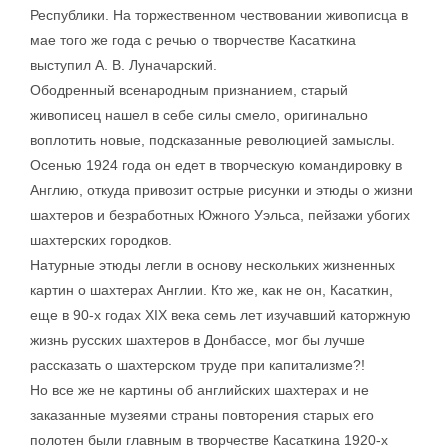
Республики. На торжественном чествовании живописца в
мае того же года с речью о творчестве Касаткина
выступил А. В. Луначарский.
Ободренный всенародным признанием, старый
живописец нашел в себе силы смело, оригинально
воплотить новые, подсказанные революцией замыслы.
Осенью 1924 года он едет в творческую командировку в
Англию, откуда привозит острые рисунки и этюды о жизни
шахтеров и безработных Южного Уэльса, пейзажи убогих
шахтерских городков.
Натурные этюды легли в основу нескольких жизненных
картин о шахтерах Англии. Кто же, как не он, Касаткин,
еще в 90-х годах XIX века семь лет изучавший каторжную
жизнь русских шахтеров в Донбассе, мог бы лучше
рассказать о шахтерском труде при капитализме?!
Но все же не картины об английских шахтерах и не
заказанные музеями страны повторения старых его
полотен были главным в творчестве Касаткина 1920-х