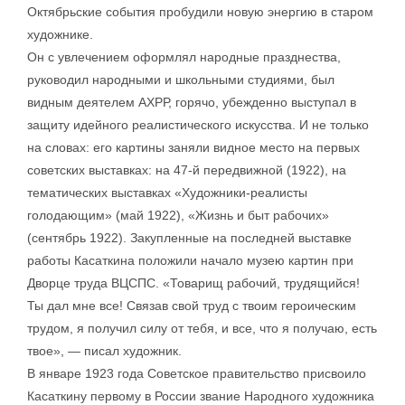
Октябрьские события пробудили новую энергию в старом
художнике.
Он с увлечением оформлял народные празднества,
руководил народными и школьными студиями, был
видным деятелем АХРР, горячо, убежденно выступал в
защиту идейного реалистического искусства. И не только
на словах: его картины заняли видное место на первых
советских выставках: на 47-й передвижной (1922), на
тематических выставках «Художники-реалисты
голодающим» (май 1922), «Жизнь и быт рабочих»
(сентябрь 1922). Закупленные на последней выставке
работы Касаткина положили начало музею картин при
Дворце труда ВЦСПС. «Товарищ рабочий, трудящийся!
Ты дал мне все! Связав свой труд с твоим героическим
трудом, я получил силу от тебя, и все, что я получаю, есть
твое», — писал художник.
В январе 1923 года Советское правительство присвоило
Касаткину первому в России звание Народного художника