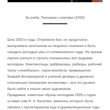
За учебу. Пионерка с книгами (1926)
Шли 1920-е годы. Отгремели бои, но предстояло
выкорчевать капитализм из людского сознания и быта,
оградить молодые умы от нэпмановского чада. На призыв
партии учиться и строить откликнулась вся трудовая
молодежь. Комсомольцы, рабфаковцы, рабкоры, рабочий
театр «синеблузых», герои всеобуча, превращение
бывшей беспризорной и уличной детворы в дружные,
сплоченные пионерские коллективы— все это должно
было найти и нашло своих художников.
Правдивые, памятные образы молодежи 1920-х годов
оставил нам Н. А. Касаткин, живопись которого была
связана с пролетариатом еще в дореволюционные годы.