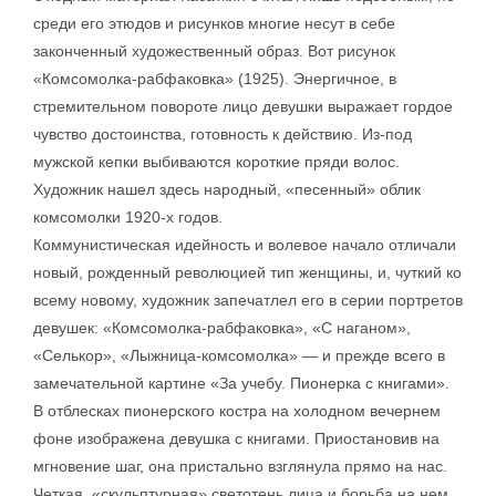
среди его этюдов и рисунков многие несут в себе
законченный художественный образ. Вот рисунок
«Комсомолка-рабфаковка» (1925). Энергичное, в
стремительном повороте лицо девушки выражает гордое
чувство достоинства, готовность к действию. Из-под
мужской кепки выбиваются короткие пряди волос.
Художник нашел здесь народный, «песенный» облик
комсомолки 1920-х годов.
Коммунистическая идейность и волевое начало отличали
новый, рожденный революцией тип женщины, и, чуткий ко
всему новому, художник запечатлел его в серии портретов
девушек: «Комсомолка-рабфаковка», «С наганом»,
«Селькор», «Лыжница-комсомолка» — и прежде всего в
замечательной картине «За учебу. Пионерка с книгами».
В отблесках пионерского костра на холодном вечернем
фоне изображена девушка с книгами. Приостановив на
мгновение шаг, она пристально взглянула прямо на нас.
Четкая, «скульптурная» светотень лица и борьба на нем