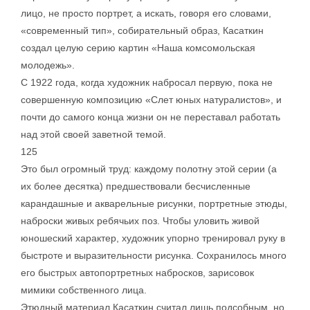
лицо, не просто портрет, а искать, говоря его словами,
«современный тип», собирательный образ, Касаткин
создал целую серию картин «Наша комсомольская
молодежь».
С 1922 года, когда художник набросал первую, пока не
совершенную композицию «Слет юных натуралистов», и
почти до самого конца жизни он не переставал работать
над этой своей заветной темой.
125
Это был огромный труд: каждому полотну этой серии (а
их более десятка) предшествовали бесчисленные
карандашные и акварельные рисунки, портретные этюды,
наброски живых ребячьих поз. Чтобы уловить живой
юношеский характер, художник упорно тренировал руку в
быстроте и выразительности рисунка. Сохранилось много
его быстрых автопортретных набросков, зарисовок
мимики собственного лица.
Этюдный материал Касаткин считал лишь подсобным, но