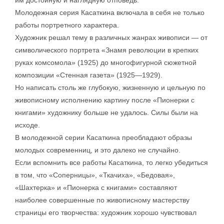
им достойную и наглядную отповедь.
Молодежная серия Касаткина включала в себя не только
работы портретного характера.
Художник решал тему в различных жанрах живописи — от
символического портрета «Знамя революции в крепких
руках комсомола» (1925) до многофигурной сюжетной
композиции «Стенная газета» (1925—1929).
Но написать столь же глубокую, жизненную и цельную по
живописному исполнению картину после «Пионерки с
книгами» художнику больше не удалось. Силы были на
исходе.
В молодежной серии Касаткина преобладают образы
молодых современниц, и это далеко не случайно.
Если вспомнить все работы Касаткина, то легко убедиться
в том, что «Соперницы», «Ткачиха», «Бедовая»,
«Шахтерка» и «Пионерка с книгами» составляют
наиболее совершенные по живописному мастерству
страницы его творчества: художник хорошо чувствовал