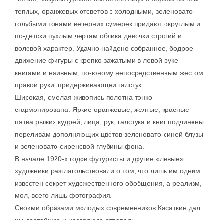
теплых, оранжевых отсветов с холодными, зеленовато-
голубыми тонами вечерних сумерек придают округлым и
по-детски пухлым чертам облика девочки строгий и
волевой характер. Удачно найдено собранное, бодрое
движение фигуры с крепко зажатыми в левой руке
книгами и наивным, по-юному непосредственным жестом
правой руки, придерживающей галстук.
Широкая, смелая живопись полотна тонко
сгармонирована. Яркие оранжевые, желтые, красные
пятна рыжих кудрей, лица, рук, галстука и книг подчинены
переливам дополняющих цветов зеленовато-синей блузы
и зеленовато-сиреневой глубины фона.
В начале 1920-х годов футуристы и другие «левые»
художники разглагольствовали о том, что лишь им одним
известен секрет художественного обобщения, а реализм,
мол, всего лишь фотография.
Своими образами молодых современников Касаткин дал