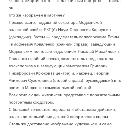
Чепцов: «Картина эта — коллективный портрет», — писал
он.
Кто же изображен в картине?
Прежде всего, тогдашний секретарь Медвенской
волостной ячейки РКП(б) Наум Федорович Карпушин
(докладчик). Затем — председатель волисполкома Ефим
Тимофеевич Коваленко (крайний справа), заведующий
Медвенским почтовым отделением Николай Михайлович
Павленко (крайний слева), заместитель председателя
волисполкома и заведующий земотделом Григорий
Никифорович Крюков (в центре) и, наконец, Георгий
Акимович Сухомлинов (второй справа), руководивший в то
время в Медвенке комсомольской работой.
Всех этих людей живописец представил с поразительным
портретным сходством.
С большой точностью передана и обстановка действия,
вплоть до мельчайших деталей оформления сцены.
Столь же достоверно изображено художником и само