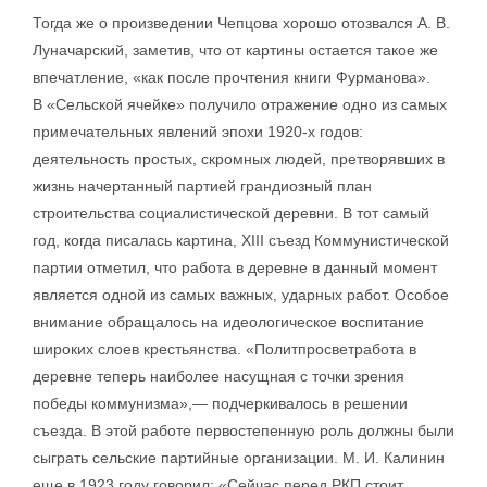
Тогда же о произведении Чепцова хорошо отозвался А. В.
Луначарский, заметив, что от картины остается такое же
впечатление, «как после прочтения книги Фурманова».
В «Сельской ячейке» получило отражение одно из самых
примечательных явлений эпохи 1920-х годов:
деятельность простых, скромных людей, претворявших в
жизнь начертанный партией грандиозный план
строительства социалистической деревни. В тот самый
год, когда писалась картина, XIII съезд Коммунистической
партии отметил, что работа в деревне в данный момент
является одной из самых важных, ударных работ. Особое
внимание обращалось на идеологическое воспитание
широких слоев крестьянства. «Политпросветработа в
деревне теперь наиболее насущная с точки зрения
победы коммунизма»,— подчеркивалось в решении
съезда. В этой работе первостепенную роль должны были
сыграть сельские партийные организации. М. И. Калинин
еще в 1923 году говорил: «Сейчас перед РКП стоит