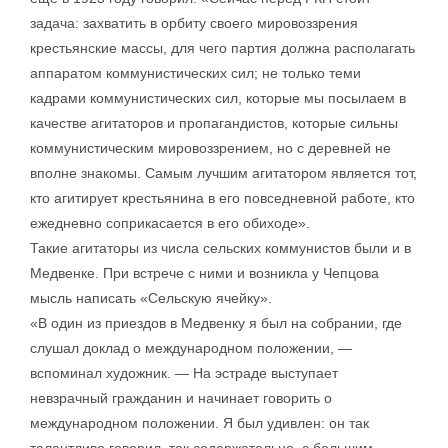
задача: захватить в орбиту своего мировоззрения
крестьянские массы, для чего партия должна располагать
аппаратом коммунистических сил; не только теми
кадрами коммунистических сил, которые мы посылаем в
качестве агитаторов и пропагандистов, которые сильны
коммунистическим мировоззрением, но с деревней не
вполне знакомы. Самым лучшим агитатором является тот,
кто агитирует крестьянина в его повседневной работе, кто
ежедневно соприкасается в его обиходе».
Такие агитаторы из числа сельских коммунистов были и в
Медвенке. При встрече с ними и возникла у Чепцова
мысль написать «Сельскую ячейку».
«В один из приездов в Медвенку я был на собрании, где
слушал доклад о международном положении, —
вспоминал художник. — На эстраде выступает
невзрачный гражданин и начинает говорить о
международном положении. Я был удивлен: он так
талантливо говорил, так содержательно, с большим