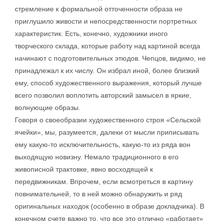
стремление к формальной отточенности образа не
приглушило живости и непосредственности портретных
характеристик. Есть, конечно, художники иного
творческого склада, которые работу над картиной всегда
начинают с подготовительных этюдов. Чепцов, видимо, не
принадлежал к их числу. Он избрал иной, более близкий
ему, способ художественного выражения, который лучше
всего позволил воплотить авторский замысел в яркие,
волнующие образы.
Говоря о своеобразии художественного строя «Сельской
ячейки», мы, разумеется, далеки от мысли приписывать
ему какую-то исключительность, какую-то из ряда вон
выходящую новизну. Немало традиционного в его
живописной трактовке, явно восходящей к
передвижникам. Впрочем, если всмотреться в картину
повнимательней, то в ней можно обнаружить и ряд
оригинальных находок (особенно в образе докладчика). В
конечном счете важно то, что все это отлично «работает»