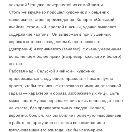
находкой Чепцова, почерпнутой из самой жизни.
Столь же вдумчиво подошел художник и к решению
живописного строя произведения. Колорит «Сельской
ячейки», скромный, простой и ясный, удачно выявляет
содержание картины. Он выдержан в приглушенных
сероватых тонах с введением бледно-розового
(декорации) и коричневого (занавес), с очень умеренным
дополнением более ярких (например, красного и белого)
цветов.
Работая над «Сельской ячейкой», художник
придерживался следующего правила: «Писать нужно
просто, чтобы техника не отвлекала внимания от главной
задачи — характера и образа изображаемых лиц». Быть
может, поэтому все персонажи писались непосредственно
на холсте, без предварительных этюдов. Чепцов,
вероятно, боялся, как бы обилие промежуточных звеньев
в работе не притупило свежести воспоминания о
взволновавшем его эпизоде, как бы чрезмерное