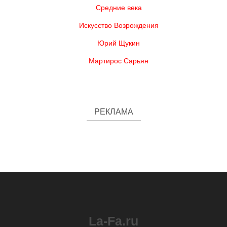
Средние века
Искусство Возрождения
Юрий Щукин
Мартирос Сарьян
РЕКЛАМА
La-Fa.ru