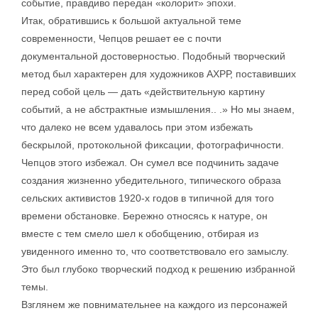
событие, правдиво передан «колорит» эпохи.
Итак, обратившись к большой актуальной теме
современности, Чепцов решает ее с почти
документальной достоверностью. Подобный творческий
метод был характерен для художников АХРР, поставивших
перед собой цель — дать «действительную картину
событий, а не абстрактные измышления.. .» Но мы знаем,
что далеко не всем удавалось при этом избежать
бескрылой, протокольной фиксации, фотографичности.
Чепцов этого избежал. Он сумел все подчинить задаче
создания жизненно убедительного, типического образа
сельских активистов 1920-х годов в типичной для того
времени обстановке. Бережно относясь к натуре, он
вместе с тем смело шел к обобщению, отбирая из
увиденного именно то, что соответствовало его замыслу.
Это был глубоко творческий подход к решению избранной
темы.
Взглянем же повнимательнее на каждого из персонажей