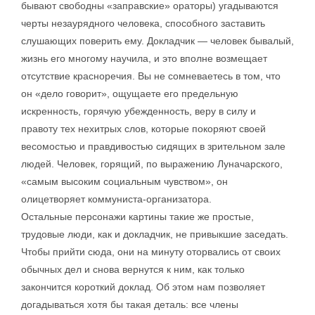
бывают свободны «заправские» ораторы) угадываются
черты незаурядного человека, способного заставить
слушающих поверить ему. Докладчик — человек бывалый,
жизнь его многому научила, и это вполне возмещает
отсутствие красноречия. Вы не сомневаетесь в том, что
он «дело говорит», ощущаете его предельную
искренность, горячую убежденность, веру в силу и
правоту тех нехитрых слов, которые покоряют своей
весомостью и правдивостью сидящих в зрительном зале
людей. Человек, горящий, по выражению Луначарского,
«самым высоким социальным чувством», он
олицетворяет коммуниста-организатора.
Остальные персонажи картины такие же простые,
трудовые люди, как и докладчик, не привыкшие заседать.
Чтобы прийти сюда, они на минуту оторвались от своих
обычных дел и снова вернутся к ним, как только
закончится короткий доклад. Об этом нам позволяет
догадываться хотя бы такая деталь: все члены