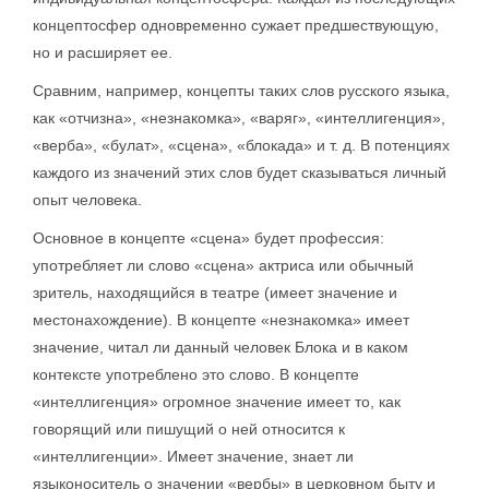
концептосфер одновременно сужает предшествующую,
но и расширяет ее.
Сравним, например, концепты таких слов русского языка,
как «отчизна», «незнакомка», «варяг», «интеллигенция»,
«верба», «булат», «сцена», «блокада» и т. д. В потенциях
каждого из значений этих слов будет сказываться личный
опыт человека.
Основное в концепте «сцена» будет профессия:
употребляет ли слово «сцена» актриса или обычный
зритель, находящийся в театре (имеет значение и
местонахождение). В концепте «незнакомка» имеет
значение, читал ли данный человек Блока и в каком
контексте употреблено это слово. В концепте
«интеллигенция» огромное значение имеет то, как
говорящий или пишущий о ней относится к
«интеллигенции». Имеет значение, знает ли
языконоситель о значении «вербы» в церковном быту и