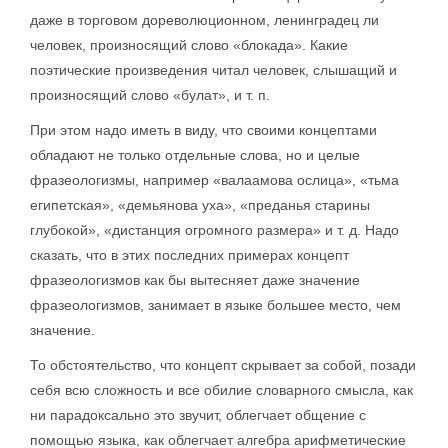
даже в торговом дореволюционном, ленинградец ли
человек, произносящий слово «блокада». Какие
поэтические произведения читал человек, слышащий и
произносящий слово «булат», и т. п.
При этом надо иметь в виду, что своими концептами
обладают не только отдельные слова, но и целые
фразеологизмы, например «валаамова ослица», «тьма
египетская», «демьянова уха», «преданья старины
глубокой», «дистанция огромного размера» и т. д. Надо
сказать, что в этих последних примерах концепт
фразеологизмов как бы вытесняет даже значение
фразеологизмов, занимает в языке большее место, чем
значение.
То обстоятельство, что концепт скрывает за собой, позади
себя всю сложность и все обилие словарного смысла, как
ни парадоксально это звучит, облегчает общение с
помощью языка, как облегчает алгебра арифметические