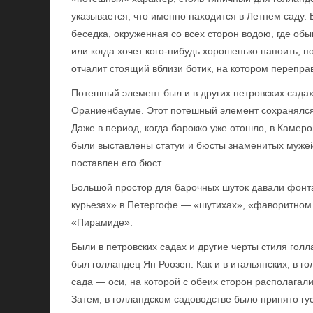
указывается, что именно находится в Летнем саду. 
беседка, окруженная со всех сторон водою, где об
или когда хочет кого-нибудь хорошенько напоить, по
отчалит стоящий вблизи ботик, на котором перепра
Потешный элемент был и в других петровских сада
Ораниенбауме. Этот потешный элемент сохранялся
Даже в период, когда барокко уже отошло, в Каме
были выставлены статуи и бюсты знаменитых муже
поставлен его бюст.
Большой простор для барочных шуток давали фонт
курьезах» в Петергофе — «шутихах», «фаворитном 
«Пирамиде».
Были в петровских садах и другие черты стиля го
был голландец Ян Роозен. Как и в итальянских, в г
сада — оси, на которой с обеих сторон располагали
Затем, в голландском садоводстве было принято гу