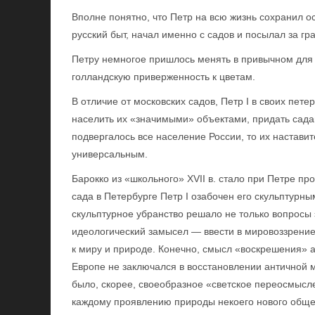
Вполне понятно, что Петр на всю жизнь сохранил о
русский быт, начал именно с садов и посылал за гр
Петру немногое пришлось менять в привычном для н
голландскую приверженность к цветам.
В отличие от московских садов, Петр I в своих пет
населить их «значимыми» объектами, придать садам
подвергалось все население России, то их настави
универсальным.
Барокко из «школьного» XVII в. стало при Петре пр
сада в Петербурге Петр I озабочен его скульптурны
скульптурное убранство решало не только вопросы 
идеологический замысел — ввести в мировоззрение
к миру и природе. Конечно, смысл «воскрешения» 
Европе не заключался в восстановлении античной 
было, скорее, своеобразное «светское переосмысл
каждому проявлению природы некоего нового обще