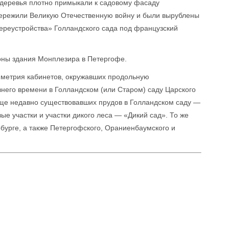
 деревья плотно примыкали к садовому фасаду
пережили Великую Отечественную войну и были вырублены
«переустройства» Голландского сада под французский
оны здания Монплезира в Петергофе.
мметрия кабинетов, окружавших продольную
внего времени в Голландском (или Старом) саду Царского
еще недавно существовавших прудов в Голландском саду —
ые участки и участки дикого леса — «Дикий сад». То же
рбурге, а также Петергофского, Ораниенбаумского и