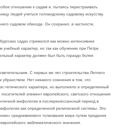
собое отношение к садам и, пытаясь перестраивать
аницу людей учиться голландскому садовому искусству.
его садовом обиходе. Он сохранил, в частности,
ербургских садах стремился как можно интенсивнее
 учебный характер, но так как обучению при Петре
тельный характер должен был быть гораздо более
осветительским. С первых же лет строительства Летнего
м убранством. Нет никакого сомнения в том, что
эс-тетического характера, но выполняло и определенный
 посетителей элемент европейского, светского отношения
античной мифологии в послеренессансный период в
мифологии как определенной религиозной системы. Это
ение» средневекового толкования мира путем придания
европейского эмблематического значения.