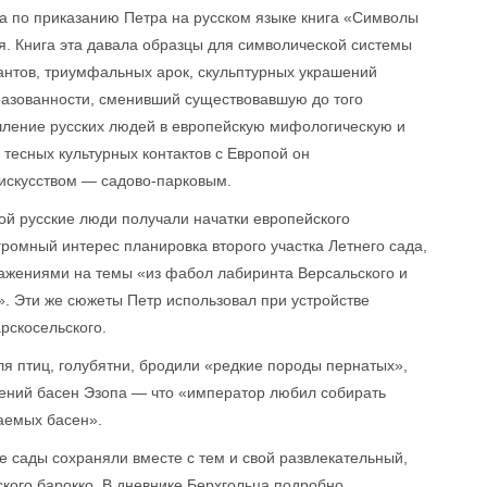
на по приказанию Петра на русском языке книга «Символы
. Книга эта давала образцы для символической системы
антов, триумфальных арок, скульптурных украшений
образованности, сменивший существовавшую до того
ление русских людей в европейскую мифологическую и
тесных культурных контактов с Европой он
искусством — садово-парковым.
рой русские люди получали начатки европейского
громный интерес планировка второго участка Летнего сада,
ражениями на темы «из фабол лабиринта Версальского и
». Эти же сюжеты Петр использовал при устройстве
рскосельского.
для птиц, голубятни, бродили «редкие породы пернатых»,
жений басен Эзопа — что «император любил собирать
аемых басен».
е сады сохраняли вместе с тем и свой развлекательный,
кого барокко. В дневнике Берхгольца подробно