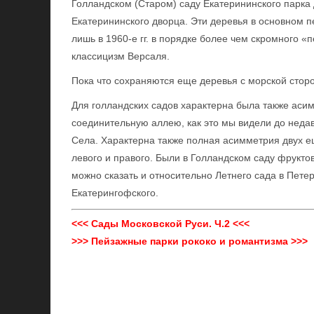
Голландском (Старом) саду Екатерининского парка
Екатерининского дворца. Эти деревья в основном 
лишь в 1960-е гг. в порядке более чем скромного 
классицизм Версаля.
Пока что сохраняются еще деревья с морской стор
Для голландских садов характерна была также аси
соединительную аллею, как это мы видели до неда
Села. Характерна также полная асимметрия двух 
левого и правого. Были в Голландском саду фруктов
можно сказать и относительно Летнего сада в Пете
Екатерингофского.
<<< Сады Московской Руси. Ч.2 <<<
>>> Пейзажные парки рококо и романтизма >>>