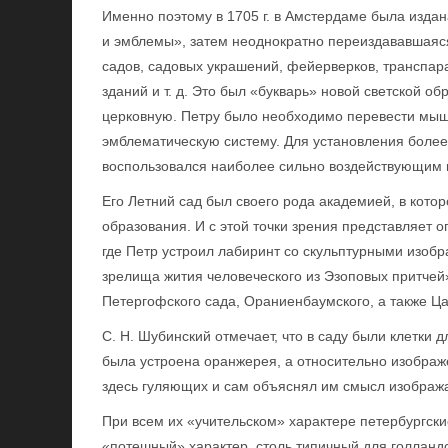
Именно поэтому в 1705 г. в Амстердаме была изда
и эмблемы», затем неоднократно переиздававшаяся
садов, садовых украшений, фейерверков, транспар
зданий и т. д. Это был «букварь» новой светской 
церковную. Петру было необходимо перевести мыш
эмблематическую систему. Для установления более 
воспользовался наиболее сильно воздействующим 
Его Летний сад был своего рода академией, в кото
образования. И с этой точки зрения представляет о
где Петр устроил лабиринт со скульптурными изоб
зрелища жития человеческого из Эзоповых притчей
Петергофского сада, Ораниенбаумского, а также Ца
С. Н. Шубинский отмечает, что в саду были клетки 
была устроена оранжерея, а относительно изобра
здесь гуляющих и сам объяснял им смысл изображ
При всем их «учительском» характере петербургски
«потешный» характер, столь типичный для голландс