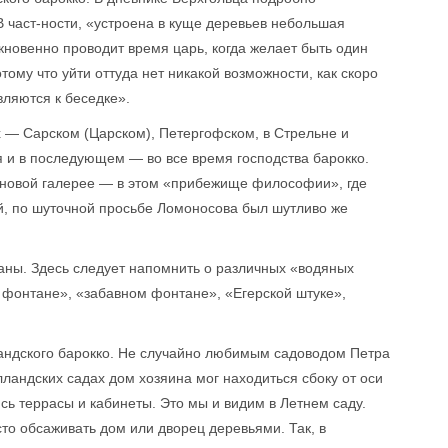
В част-ности, «устроена в куще деревьев небольшая
ыкновенно проводит время царь, когда желает быть один
тому что уйти оттуда нет никакой возможности, как скоро
вляются к беседке».
х — Сарском (Царском), Петергофском, в Стрельне и
 и в последующем — во все время господства барокко.
роновой галерее — в этом «прибежище философии», где
й, по шуточной просьбе Ломоносова был шутливо же
аны. Здесь следует напомнить о различных «водяных
фонтане», «забавном фонтане», «Егерской штуке»,
лландского барокко. Не случайно любимым садоводом Петра
олландских садах дом хозяина мог находиться сбоку от оси
сь террасы и кабинеты. Это мы и видим в Летнем саду.
сто обсаживать дом или дворец деревьями. Так, в