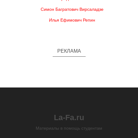
Симон Багратович Вирсаладзе
Илья Ефимович Репин
РЕКЛАМА
La-Fa.ru
Материалы в помощь студентам