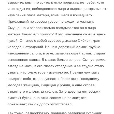
выразительны, что зритель ясно представляет себе, хотя
и не видит их, побледневшее лицо и широко раскрытые от
изумления глаза матери, впившиеся в вошедшего.
Приехавший не совсем уверенно входит в комнату.
Смущенно и вопросительно вглядывается он в лицо
матери. Как-то его примут? В это мгновение он еще здесь
чужой. Он внес с собой суровое дыхание Сибири, края
холодов и страданий. На нем дорожный армяк, грубые
изношенные сапоги, в руке, запахивающей армяк, старая
изношенная шапка. В глазах боль и вопрос. Сын устремил
взгляд на мать, в его глазах страдание и ее трудно стало
узнать, настолько горе изменило ее. Прежде чем мать
придет в себя, скорее узнает и бросится к вошедшему
молодая женщина, сидящая у рояля, а еще скорее
узнает его мальчик за столом. Зато девочка лет восьми
смотрит букой, она отца совсем не помнит, это
показывает, как он долго отсутствовал.
Так тонко, разнообразно, правдиво развернул художник