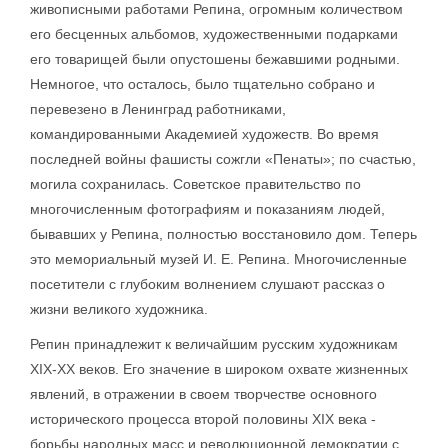
живописными работами Репина, огромным количеством
его бесценных альбомов, художественными подарками
его товарищей были опустошены бежавшими родными.
Немногое, что осталось, было тщательно собрано и
перевезено в Ленинград работниками,
командированными Академией художеств. Во время
последней войны фашисты сожгли «Пенаты»; по счастью,
могила сохранилась. Советское правительство по
многочисленным фотографиям и показаниям людей,
бывавших у Репина, полностью восстановило дом. Теперь
это мемориальный музей И. Е. Репина. Многочисленные
посетители с глубоким волнением слушают рассказ о
жизни великого художника.
Репин принадлежит к величайшим русским художникам
XIX-XX веков. Его значение в широком охвате жизненных
явлений, в отражении в своем творчестве основного
исторического процесса второй половины XIX века -
борьбы народных масс и революционной демократии с