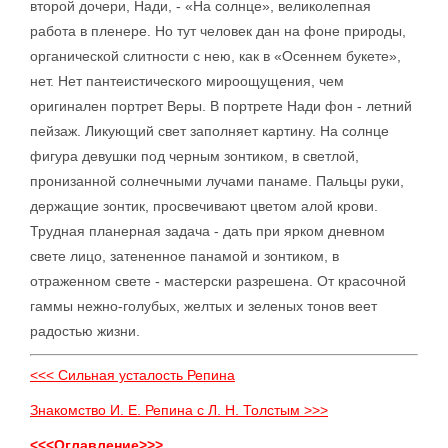
второй дочери, Нади, - «На солнце», великолепная
работа в пленере. Но тут человек дан на фоне природы,
органической слитности с нею, как в «Осеннем букете»,
нет. Нет пантеистического мироощущения, чем
оригинален портрет Веры. В портрете Нади фон - летний
пейзаж. Ликующий свет заполняет картину. На солнце
фигура девушки под черным зонтиком, в светлой,
пронизанной солнечными лучами панаме. Пальцы руки,
держащие зонтик, просвечивают цветом алой крови.
Трудная планерная задача - дать при ярком дневном
свете лицо, затененное панамой и зонтиком, в
отраженном свете - мастерски разрешена. От красочной
гаммы нежно-голубых, желтых и зеленых тонов веет
радостью жизни.
<<< Сильная усталость Репина
Знакомство И. Е. Репина с Л. Н. Толстым >>>
<<<Оглавление>>>