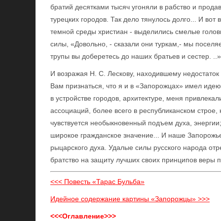
братий десятками тысяч угоняли в рабство и продав
турецких городов. Так дело тянулось долго... И вот
темной среды христиан - выделились смелые головы
силы, «Довольно, - сказали они туркам,- мы поселя
трупы вы доберетесь до наших братьев и сестер. ..»
И возражая Н. С. Лескову, находившему недостаток 
Вам признаться, что я и в «Запорожцах» имел идею.
в устройстве городов, архитектуре, меня привлека
ассоциаций, более всего в республиканском строе, 
чувствуется необыкновенный подъем духа, энергии;
широкое гражданское значение... И наше Запорожь
рыцарского духа. Удалые силы русского народа отр
братство на защиту лучших своих принципов веры п
<<< Повесть «Тарас Бульба»
Идейное содержание картины «Запорожцы» >>>
<<<Оглавление>>>