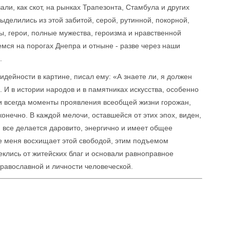
али, как скот, на рынках Трапезонта, Стамбула и других
 выделились из этой забитой, серой, рутинной, покорной,
, герои, полные мужества, героизма и нравственной
емся на порогах Днепра и отныне - разве через наши
.
идейности в картине, писал ему: «А знаете ли, я должен
 И в истории народов и в памятниках искусства, особенно
ли всегда моменты проявления всеобщей жизни горожан,
конечно. В каждой мелочи, оставшейся от этих эпох, виден,
 все делается даровито, энергично и имеет общее
е меня восхищает этой свободой, этим подъемом
еклись от житейских благ и основали равноправное
равославной и личности человеческой.