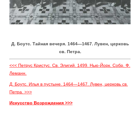
Д. Боутс. Тайная вечеря. 1464—1467. Лувен, церковь
св. Петра.
<<< Петрус Кристус. Св. Элигий. 1499. Нью-Йорк. Собр. Ф.
Леманн.
Д. Боутс. Илья в пустыне. 1464—1467. Лувен, церковь св.
Петра. >>>
Искусство Возрождения >>>