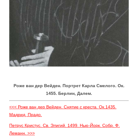
Роже ван дер Вейден. Портрет Карла Смелого. Ок.
1455. Берлин, Далем.
<<< Роже ван дер Вейден. Снятие с креста. Ок.1435.
Мадрид, Прадо.
Петрус Кристус. Св. Элигий. 1499. Нью-Йорк. Собр. Ф.
Леманн. >>>