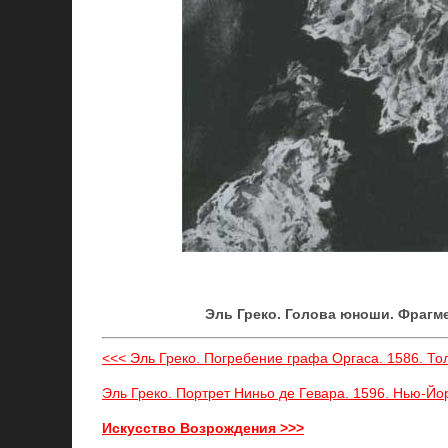
Эль Греко. Голова юноши. Фрагм
<<< Эль Греко. Погребение графа Оргаса. 1586. То
Эль Греко. Портрет Ниньо де Гевара. 1596. Нью-Йо
Искусство Возрождения >>>