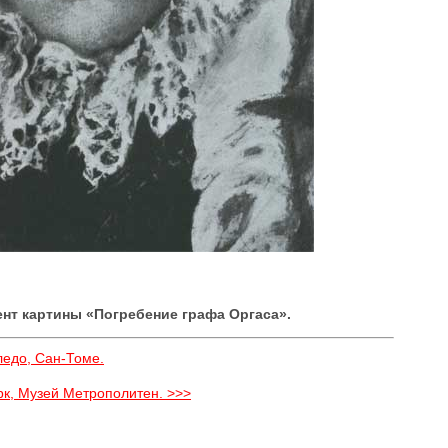
ент картины «Погребение графа Оргаса».
ледо, Сан-Томе.
рк, Музей Метрополитен. >>>