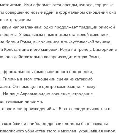
 мозаиками. Ими оформляются апсиды, купола, торцовые
жали совершенно новые идеи, в формальном отношении они
чным традициям.
о двум направлениям: одно продолжает традиции римской
вые формы. Уникальным памятником станковой живописи,
ние богини Ромы, выполненное в энкаустической технике.
й Константина и его сыновей. Рома на троне с Викторией в
жно, она действительно воспроизводит статую Ромы,
р, фронтальность композиционного построения,
. Типична в этом отношении сцена из катакомб
ама. Он помещен в центре композиции: к нему
. На лице Авраама видно волнение, страдание.
ми, темными линиями.
о времени произведений 4—5 вв. сосредоточивается в
ле важнейших и наиболее древних должны быть названы
живописного убранства этого мавзолея, украшавшая купол,