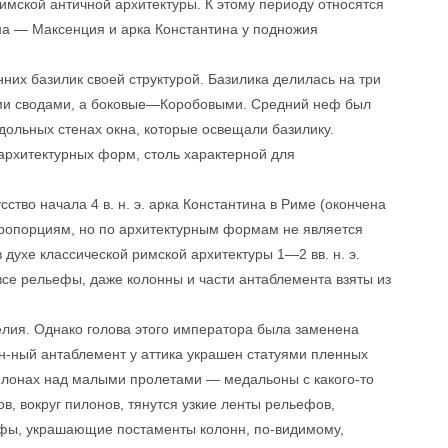
имской античной архитектуры. К этому периоду относятся
на — Максенция и арка Константина у подножия
них базилик своей структурой. Базилика делилась на три
ми сводами, а боковые—Коробовыми. Средний неф был
дольных стенах окна, которые освещали базилику.
рхитектурных форм, столь характерной для
ство начала 4 в. н. э. арка Константина в Риме (окончена
м пропорциям, но по архитектурным формам не является
 духе классической римской архитектуры 1—2 вв. н. э.
все рельефы, даже колонны и части антаблемента взяты из
ия. Однако голова этого императора была заменена
ан-ный антаблемент у аттика украшен статуями пленных
илонах над малыми пролетами — медальоны с какого-то
, вокруг пилонов, тянутся узкие ленты рельефов,
ефы, украшающие постаменты колонн, по-видимому,