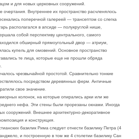
азцом и для новых церковных сооружений.
 очертания. Внутреннее их пространство расчленялось
ресекались поперечной галереей — трансептом со слегка
арь располагался в апсиде — полукруглой нише,
ершала собой перспективу центрального, самого
 находился обширный прямоугольный двор — атриум,
лась купель для омовений. Основное пространство
тавались те лица, которые еще не прошли обряда
.
ичалось чрезвычайной простотой. Сравнительно тонкие
ществлялось посредством деревянных ферм. Античные
ратили свое значение.
аморных колонок, на которые опирались арки или же
реднего нефа. Эти стены были прорезаны окнами. Иногда
ных сооружений. Внешнее архитектурно-декоративное
 композиция и конструкция.
тианских базилик Рима следует отнести базилику Петра (4
анджело, и построенную в том же 4 столетии базилику Сан