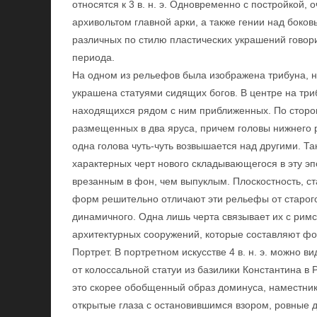
относятся к 3 в. н. э. Одновременно с постройкой,
архивольтом главной арки, а также гении над бок
различных по стилю пластических украшений говори
периода.
На одном из рельефов была изображена трибуна, 
украшена статуями сидящих богов. В центре на тр
находящихся рядом с ним приближенных. По сторо
размещенных в два яруса, причем головы нижнего 
одна голова чуть-чуть возвышается над другими. 
характерных черт нового складывающегося в эту эп
врезанным в фон, чем выпуклым. Плоскостность, ст
форм решительно отличают эти рельефы от старого
динамичного. Одна лишь черта связывает их с рим
архитектурных сооружений, которые составляют фо
Портрет. В портретном искусстве 4 в. н. э. можно 
от колоссальной статуи из базилики Константина в
это скорее обобщенный образ доминуса, наместник
открытые глаза с остановившимся взором, ровные 