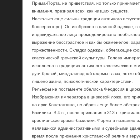
Прима-Порта, на приветствия, но только принимае
внимания, презирая всех, как низших существ.
Насколько еще сильны традиции античного искусст
Консерваторе). Он изображен в длинной одежде, в 
индивидуальное лицо промоделировано необыкновен
выражение бесстрастное и как бы окаменелое: хар
торжественности. Складки одежды, облегающие фор
классической греческой скульптуры. Голова императ
исполнена в традициях античного классического ст
дуги бровей, миндалевидной формы глаза, четко о
лишено жизни, психологической характеристики.
Рельефы на постаменте обелиска Феодосия в цирке
Изображения императора в цирковой ложе, его пр
на арке Константина, но образы еще более абстрак
Базилики. В 4 в., после признания в 313 г. христиа
христианские храмы-базилики. Форма и название и
являвшихся административными и судебными здания
время после признания христианской религии вер