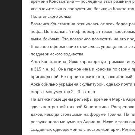
времени Константина — последний этап развития р
два значительных сооружения: базилика Константи
Палатинского холма.
Базилика Константина отличалась от всех более ран
нефа. Центральный неф перекрыт тремя крестовы
выше боковых. Это позволило поместить на его про
Внешнее оформление отличалось упрощенностью а
позднеримского зодчества.
Арка Константина. Ярко характеризует римское искус
в 315 г. н. э.). Она гармонична и красива по свои
оригинальной. Ее строил архитектор, воспитанный в
Арка обильно украшена скульптурой, однако почти 
старых монументов 2—3 вв. н. э.
На аттике помещены рельефы времени Марка Аврел
здесь портретной головой Константина. Раскрепов
даков, некогда стоявшими на форуме Траяна. На п
разрушенного монумента Адриана. Ниже медальонов
созданных одновременно с постройкой арки. Рель