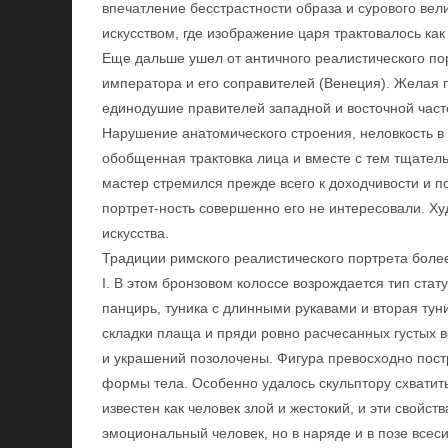
впечатление бесстрастности образа и сурового вел
искусством, где изображение царя трактовалось ка
Еще дальше ушел от античного реалистического по
императора и его соправителей (Венеция). Желая п
единодушие правителей западной и восточной част
Нарушение анатомического строения, неловкость в 
обобщенная трактовка лица и вместе с тем тщатель
мастер стремился прежде всего к доходчивости и п
портрет-ность совершенно его не интересовали. Х
искусства.
Традиции римского реалистического портрета боле
I. В этом бронзовом колоссе возрождается тип ста
панцирь, туника с длинными рукавами и вторая туни
складки плаща и пряди ровно расчесанных густых 
и украшений позолочены. Фигура превосходно пост
формы тела. Особенно удалось скульптору схватит
известен как человек злой и жестокий, и эти свойс
эмоциональный человек, но в наряде и в позе всесил