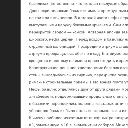
базиликах. Естественно, что их план послужил обр
Древнехристианские базилики имели прямоугольные
на три или пять нефов. В алтарной части нефы пе
выступавшими наружу боковыми крыльями. Сам алт
перекрытой сводом — конхой. Алтарная апсида зав
широкого, нефа церкви. Перед входом в базилику
окруженный колоннадой. Посередине атриума стави
атриума превращалось обычно в сад. В атриуме ос
крещения и поэтому не имели права входить в храм
Конструктивное решение христианских базилик отл
стены выкладывались из кирпича, перекрытие осу
римские строительные приемы в это время почти ут
Нефы базилик отделялись друг от друга рядами мр
антаблемент, поддерживавшие продольные стены с
в базилики переносились колонны из старых антич
убранство базилик было столь же скромно, как и их
К числу наиболее известных пятинефных раннехрис
в.), замененную в 16 в. знаменитым собором Микел