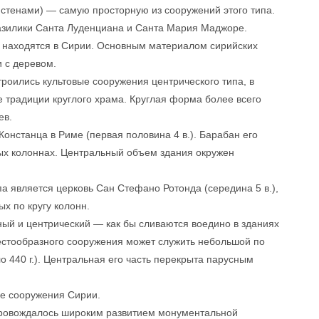
 стенами) — самую просторную из сооружений этого типа.
базилики Санта Луденциана и Санта Мария Маджоре.
. находятся в Сирии. Основным материалом сирийских
и с деревом.
роились культовые сооружения центрического типа, в
 традиции круглого храма. Круглая форма более всего
ев.
онстанца в Риме (первая половина 4 в.). Барабан его
ых колоннах. Центральный объем здания окружен
 является церковь Сан Стефано Ротонда (середина 5 в.),
х по кругу колонн.
ый и центрический — как бы сливаются воедино в зданиях
стообразного сооружения может служить небольшой по
 440 г.). Центральная его часть перекрыта парусным
ые сооружения Сирии.
провождалось широким развитием монументальной