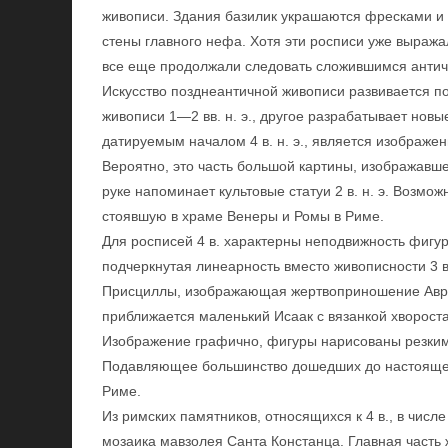
живописи. Здания базилик украшаются фресками и
стены главного нефа. Хотя эти росписи уже выра
все еще продолжали следовать сложившимся анти
Искусство позднеантичной живописи развивается п
живописи 1—2 вв. н. э., другое разрабатывает но
датируемым началом 4 в. н. э., является изображе
Вероятно, это часть большой картины, изображавше
руке напоминает культовые статуи 2 в. н. э. Возмо
стоявшую в храме Венеры и Ромы в Риме.
Для росписей 4 в. характерны неподвижность фигу
подчеркнутая линеарность вместо живописности 3 в
Присциллы, изображающая жертвоприношение Авра
приближается маленький Исаак с вязанкой хвороста
Изображение графично, фигуры нарисованы резки
Подавляющее большинство дошедших до настоящег
Риме.
Из римских памятников, относящихся к 4 в., в чис
мозаика мавзолея Санта Констанца. Главная часть 