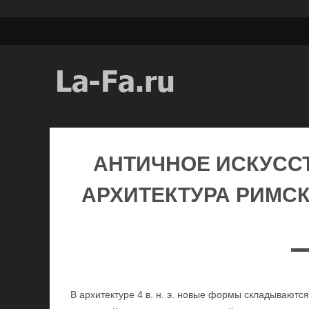
АНТИЧНОЕ ИСКУССТ
АРХИТЕКТУРА РИМСК
В архитектуре 4 в. н. э. новые формы складываютс