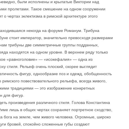
 очевидно, были исполнены и крылатые Виктории над
овыми пролетами. Такое смешение на одном сооружении
т о чертах эклектизма в римской архитектуре этого
находившаяся некогда на форуме Романум. Трибуна
ибуне стоит император, значительно превосходя размерами
нам трибуны две симметричные группы подданных,
ряда находятся на одном уровне. В верхнем ряду только
Такое «равноголовие» — «исокефалия» — одна из
оху стиля. Рельеф очень плоский, скорее выглядит
атичность фигур, однообразие поз и одежд, обобщенность
 римского повествовательного рельефа, всегда живого,
скими традициями — это изображение конкретных
н для фигур.
видеть произведения различного стиля. Голова Константина
 Риме лишь в общих чертах сохраняет портретное сходство,
а бога на земле, чем живого человека. Огромные, широко
дуги бровей, спокойно сложенные губы создают