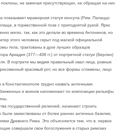
т поклоны, не замечая присутствующих, не обращая на них
ва показывает мраморная статуя консула (Рим, Палаццо
плаще, в торжественной позе с приподнятой рукой. Ярко
но мягко, так, как это делали во времена Антонинов, но
актер этого человека скрыт под маской официальной
мы тела, трактованы в духе лучших образцов
ора Аркадия (377—408 гг.) от портретной статуи (Берлин)
иля. В портрете мы видим правильный овал лица, ровные
брисованный красивый рот, но все формы сглажены, лицо
 в Константинополе трудно назвать античными.
иближенных и воинов напоминают по композиции рельефы
тны.
нства государственной религией, начинают строить
х были заимствованы от более ранних античных базилик,
ми Древнего Рима. Это объясняется тем, что в. первое
ующие совершали свои богослужения в старых римских