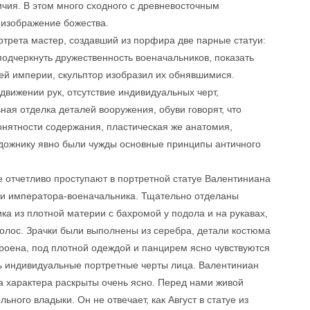
ичия. В этом много сходного с древневосточным
к изображение божества.
ртрета мастер, создавший из порфира две парные статуи:
одчеркнуть дружественность военачальников, показать
ей империи, скульптор изобразил их обнявшимися.
движении рук, отсутствие индивидуальных черт,
ная отделка деталей вооружения, обуви говорят, что
онятности содержания, пластическая же анатомия,
удожнику явно были чужды основные принципы античного
е отчетливо проступают в портретной статуе Валентиниана
туи императора-военачальника. Тщательно отделаны
ка из плотной материи с бахромой у подола и на рукавах,
волос. Зрачки были выполнены из серебра, детали костюма
роена, под плотной одеждой и панцирем ясно чувствуются
ь индивидуальные портретные черты лица. Валентиниан
тва характера раскрыты очень ясно. Перед нами живой
ьного владыки. Он не отвечает, как Август в статуе из