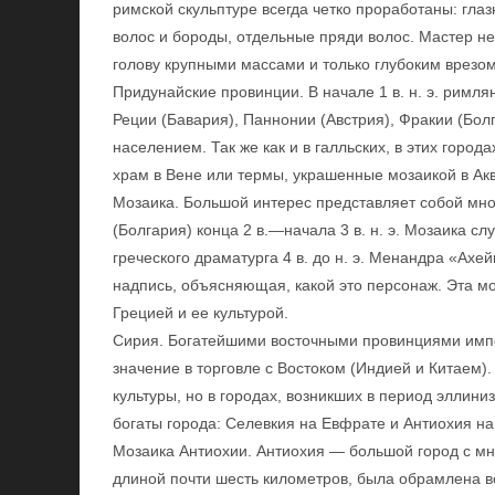
римской скульптуре всегда четко проработаны: глазн
волос и бороды, отдельные пряди волос. Мастер 
голову крупными массами и только глубоким врезом 
Придунайские провинции. В начале 1 в. н. э. римл
Реции (Бавария), Паннонии (Австрия), Фракии (Бол
населением. Так же как и в галльских, в этих горо
храм в Вене или термы, украшенные мозаикой в Ак
Мозаика. Большой интерес представляет собой мно
(Болгария) конца 2 в.—начала 3 в. н. э. Мозаика 
греческого драматурга 4 в. до н. э. Менандра «Ах
надпись, объясняющая, какой это персонаж. Эта моз
Грецией и ее культурой.
Сирия. Богатейшими восточными провинциями имп
значение в торговле с Востоком (Индией и Китаем)
культуры, но в городах, возникших в период эллин
богаты города: Селевкия на Евфрате и Антиохия на
Мозаика Антиохии. Антиохия — большой город с м
длиной почти шесть километров, была обрамлена в