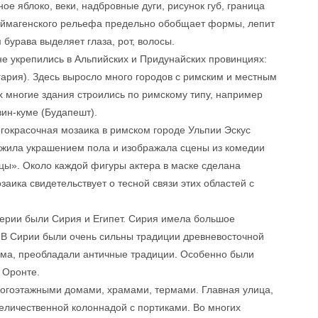
ое яблоко, веки, надбровные дуги, рисунок губ, граница
неймагенского рельефа предельно обобщает формы, лепит
бурава выделяет глаза, рот, волосы.
яне укрепились в Альпийских и Придунайских провинциях:
гария). Здесь выросло много городов с римским и местным
дах многие здания строились по римскому типу, например
вин-куме (Будапешт).
гокрасочная мозаика в римском городе Ульпии Эскус
служила украшением пола и изображала сцены из комедии
ейцы». Около каждой фигуры актера в маске сделана
аика свидетельствует о тесной связи этих областей с
ерии были Сирия и Египет. Сирия имела большое
. В Сирии были очень сильны традиции древневосточной
изма, преобладали античные традиции. Особенно были
 Оронте.
ногоэтажными домами, храмами, термами. Главная улица,
еличественной колоннадой с портиками. Во многих