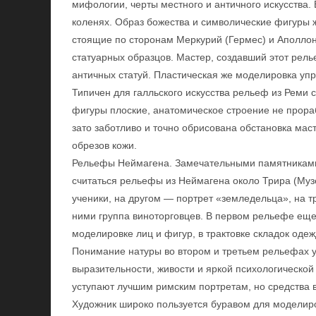
мифологии, черты местного и античного искусства.
коленях. Образ божества и символические фигуры 
стоящие по сторонам Меркурий (Гермес) и Аполлон
статуарных образцов. Мастер, создавший этот рель
античных статуй. Пластическая же моделировка уп
Типичен для галльского искусства рельеф из Реми 
фигуры плоские, анатомическое строение не прора
зато заботливо и точно обрисована обстановка мас
обрезов кожи.
Рельефы Неймагена. Замечательными памятниками г
считаться рельефы из Неймагена около Трира (Музе
ученики, на другом — портрет «земледельца», на т
ними группа виноторговцев. В первом рельефе еще 
моделировке лиц и фигур, в трактовке складок оде
Понимание натуры во втором и третьем рельефах у
выразительности, живости и яркой психологической
уступают лучшим римским портретам, но средства 
Художник широко пользуется буравом для моделиров