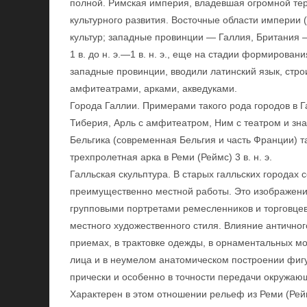
полной. Римская империя, владевшая огромной тер
культурного развития. Восточные области империи 
культур; западные провинции — Галлия, Британия —
1 в. до н. э.—1 в. н. э., еще на стадии формирова
западные провинции, вводили латинский язык, стро
амфитеатрами, арками, акведуками.
Города Галлии. Примерами такого рода городов в Г
Тиберия, Арль с амфитеатром, Ним с театром и зн
Бельгика (современная Бельгия и часть Франции) т
трехпролетная арка в Реми (Реймс) 3 в. н. э.
Галльская скульптура. В старых галльских городах
преимущественно местной работы. Это изображения
групповыми портретами ремесленников и торговцев.
местного художественного стиля. Влияние античног
приемах, в трактовке одежды, в орнаментальных м
лица и в неумелом анатомическом построении фигу
прически и особенно в точности передачи окружающ
Характерен в этом отношении рельеф из Реми (Рейм