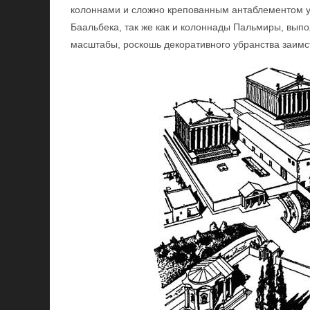
колоннами и сложно крепованным антаблементом у
Баальбека, так же как и колоннады Пальмиры, вып
масштабы, роскошь декоративного убранства заимс