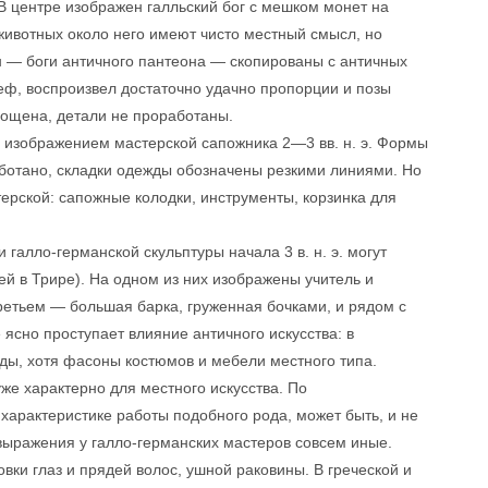
 В центре изображен галльский бог с мешком монет на
животных около него имеют чисто местный смысл, но
 — боги античного пантеона — скопированы с античных
еф, воспроизвел достаточно удачно пропорции и позы
рощена, детали не проработаны.
с изображением мастерской сапожника 2—3 вв. н. э. Формы
ботано, складки одежды обозначены резкими линиями. Но
терской: сапожные колодки, инструменты, корзинка для
алло-германской скульптуры начала 3 в. н. э. могут
й в Трире). На одном из них изображены учитель и
ретьем — большая барка, груженная бочками, и рядом с
ясно проступает влияние античного искусства: в
жды, хотя фасоны костюмов и мебели местного типа.
же характерно для местного искусства. По
 характеристике работы подобного рода, может быть, и не
выражения у галло-германских мастеров совсем иные.
ки глаз и прядей волос, ушной раковины. В греческой и