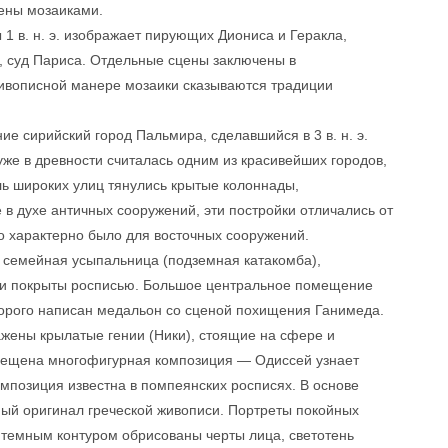
ены мозаиками.
1 в. н. э. изображает пирующих Диониса и Геракла,
, суд Париса. Отдельные сцены заключены в
живописной манере мозаики сказываются традиции
ние сирийский город Пальмира, сделавшийся в 3 в. н. э.
же в древности считалась одним из красивейших городов,
ль широких улиц тянулись крытые колоннады,
 духе античных сооружений, эти постройки отличались от
 характерно было для восточных сооружений.
семейная усыпальница (подземная катакомба),
ыли покрыты росписью. Большое центральное помещение
торого написан медальон со сценой похищения Ганимеда.
жены крылатые гении (Ники), стоящие на сфере и
мещена многофигурная композиция — Одиссей узнает
мпозиция известна в помпеянских росписях. В основе
ый оригинал греческой живописи. Портреты покойных
: темным контуром обрисованы черты лица, светотень