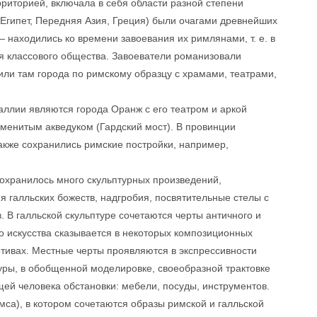
риторией, включала в себя области разной степени
(Египет, Передняя Азия, Греция) были очагами древнейших
 находились ко времени завоевания их римлянами, т. е. в
ния классового общества. Завоеватели романизовали
или там города по римскому образцу с храмами, театрами,
аллии являются города Оранж с его театром и аркой
аменитым акведуком (Гардский мост). В провинции
акже сохранились римские постройки, например,
 сохранилось много скульптурных произведений,
 галльских божеств, надгробия, посвятительные стелы с
 В галльской скульптуре сочетаются черты античного и
о искусства сказывается в некоторых композиционных
отивах. Местные черты проявляются в экспрессивности
ры, в обобщенной моделировке, своеобразной трактовке
ей человека обстановки: мебели, посуды, инструментов.
са), в котором сочетаются образы римской и галльской