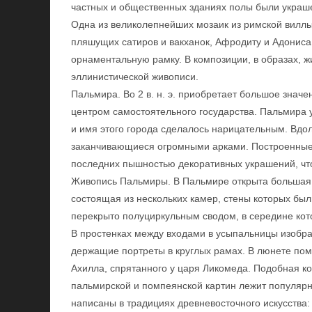
частных и общественных зданиях полы были украш
Одна из великолепнейших мозаик из римской виллы 
пляшущих сатиров и вакханок, Афродиту и Адониса
орнаментальную рамку. В композиции, в образах, 
эллинистической живописи.
Пальмира. Во 2 в. н. э. приобретает большое значе
центром самостоятельного государства. Пальмира у
и имя этого города сделалось нарицательным. Вдо
заканчивающиеся огромными арками. Построенные в
последних пышностью декоративных украшений, что
Живопись Пальмиры. В Пальмире открыта большая 
состоящая из нескольких камер, стены которых б
перекрыто полуциркульным сводом, в середине ко
В простенках между входами в усыпальницы изобра
держащие портреты в круглых рамах. В люнете по
Ахилла, спрятанного у царя Ликомеда. Подобная ко
пальмирской и помпеянской картин лежит популярн
написаны в традициях древневосточного искусства