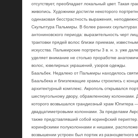
отсутствует, преобладает локальный цвет. Такая г
живопись. Художники достигли некоторого портретн
одинаковая бесстрастность выражения, неподвижност
Скульптура Пальмиры. В более ранних скульптурах 
антониновского периода: выразительность черт лиц
трактовки прядей волос близки приемам, известны
искусства. Пальмирские портреты 3 в. н. э. уже дал
уделяет внимание не столько проработке анатомичес
волос, ювелирных украшений, узоров одежды.
Баальбек. Недалеко от Пальмиры находилось святи
Баальбека и близлежащие храмы строились с конца 1 
архитектурный комплекс. Акрополь открывался пор
шестиугольному двору, обрамленному колоннами. Д
которого возвышался грандиозный храм Юпитера 
двадцатиметровыми колоннами. За пределами Акро
также представлявший собой коринфский периптер.
коринфскими полуколоннами и нишами, расположенн
возвышении устроен был портик из разноцветного 