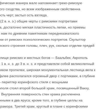
рафическая манера мало напоминает греко-римскую
ого сходства, но всем изображенным свойственна
ь черт, застыл ость взгляда.
(2 в. н. э.) общие черты с римскими портретами
а, достаточно мягкая пластичность лепки, но приемы
м нам по древним памятникам переднеазиатского
еки от римских психологических портретов. Скульптор
кого строения головы, плеч, рук, сколько отделке прядей
лище римских и местных богов — Баальбек. Акрополь
в. н. э. до 3 в. н. э. и представляли собой великолепный
тиком пропилеи, широкая монументальная лестница вела к
алее располагался огромный двор с портиками, в глубине
— периптер коринфского стиля с мощными
поля стоял второй большой храм, посвященный Вакху,
 Внутренняя поверхность стен храма расчленена
ыми в два яруса; кроме того, в глубине целлы на
мрамора. Третий храм, круглый в плане с коринфскими